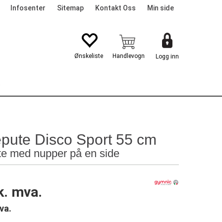
Infosenter
Sitemap
Kontakt Oss
Min side
Logg inn
G
pute Disco Sport 55 cm
e med nupper på en side
k. mva.
va.