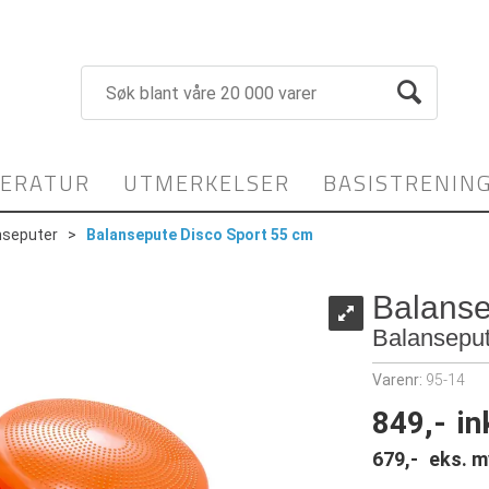
TERATUR
UTMERKELSER
BASISTRENIN
nseputer
>
Balansepute Disco Sport 55 cm
Balanse
Balanseput
Varenr:
95-14
849,-
in
679,-
eks. m