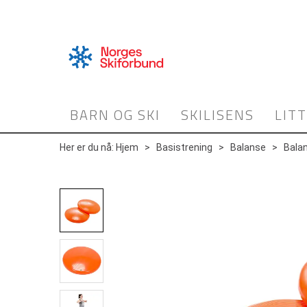
BARN OG SKI
SKILISENS
LIT
Her er du nå:
Hjem
>
Basistrening
>
Balanse
>
Bala