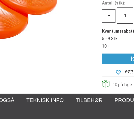
Antall
(
stk):
-
Kvantumsrabat
5 - 9 Stk
10 +
K
Legg 
10
på lager
 OGSÅ
TEKNISK INFO
TILBEHØR
PRODU