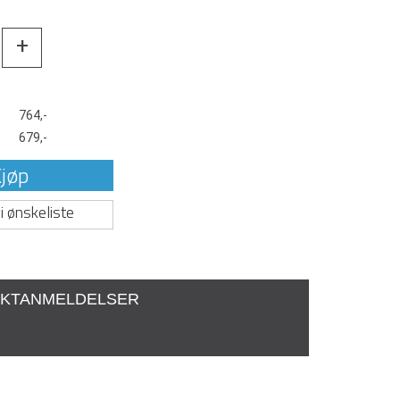
+
t
764,-
679,-
jøp
i ønskeliste
KTANMELDELSER