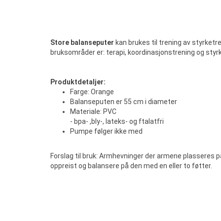
Store balanseputer
kan brukes til trening av styrket
bruksområder er: terapi, koordinasjonstrening og styr
Produktdetaljer:
Farge: Orange
Balanseputen er 55 cm i diameter
Materiale: PVC
- bpa- ,bly-, lateks- og ftalatfri
Pumpe følger ikke med
Forslag til bruk: Armhevninger der armene plasseres 
oppreist og balansere på den med en eller to føtter.