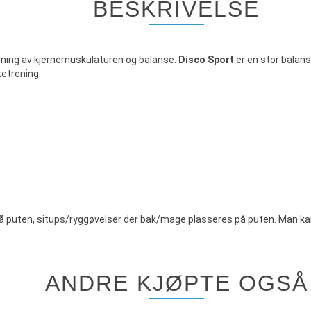
BESKRIVELSE
rening av kjernemuskulaturen og balanse.
Disco Sport
er en stor balan
ketrening.
på puten, situps/ryggøvelser der bak/mage plasseres på puten. Man kan
ANDRE KJØPTE OGSÅ