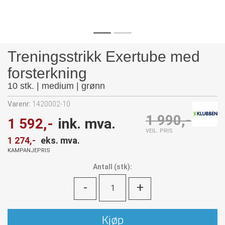
Treningsstrikk Exertube med
forsterkning
10 stk. | medium | grønn
Varenr:
1420002-10
1 990,-
1 592,-
ink. mva.
VEIL. PRIS
1 274,-
eks. mva.
KAMPANJEPRIS
Antall
(
stk):
-
+
Kjøp