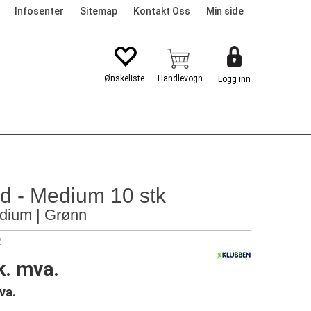
Infosenter
Sitemap
Kontakt Oss
Min side
Logg inn
G
d - Medium 10 stk
edium | Grønn
2
k. mva.
va.