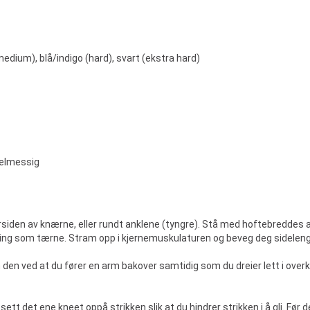
(medium), blå/indigo (hard), svart (ekstra hard)
gelmessig
siden av knærne, eller rundt anklene (tyngre). Stå med hoftebreddes av
ng som tærne. Stram opp i kjernemuskulaturen og beveg deg sidelengs
en ved at du fører en arm bakover samtidig som du dreier lett i overkr
sett det ene kneet oppå strikken slik at du hindrer strikken i å gli. Før