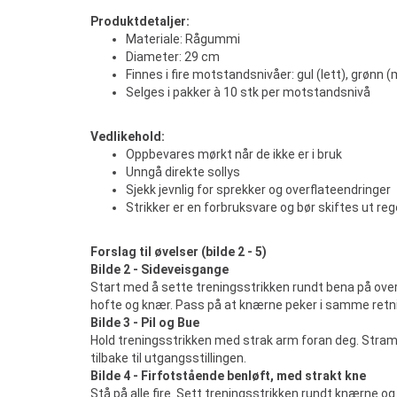
Produktdetaljer:
Materiale: Rågummi
Diameter: 29 cm
Finnes i fire motstandsnivåer: gul (lett), grønn 
Selges i pakker à 10 stk per motstandsnivå
Vedlikehold:
Oppbevares mørkt når de ikke er i bruk
Unngå direkte sollys
Sjekk jevnlig for sprekker og overflateendringer
Strikker er en forbruksvare og bør skiftes ut re
Forslag til øvelser (bilde 2 - 5)
Bilde 2 - Sideveisgange
Start med å sette treningsstrikken rundt bena på over
hofte og knær. Pass på at knærne peker i samme retni
Bilde 3 - Pil og Bue
Hold treningsstrikken med strak arm foran deg. Stram d
tilbake til utgangsstillingen.
Bilde 4 - Firfotstående benløft, med strakt kne
Stå på alle fire. Sett treningsstrikken rundt knærne og 