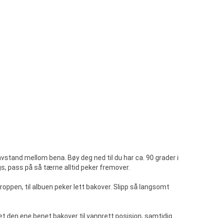
stand mellom bena. Bøy deg ned til du har ca. 90 grader i
, pass på så tærne alltid peker fremover.
oppen, til albuen peker lett bakover. Slipp så langsomt
 det den ene benet bakover til vannrett posisjon, samtidig