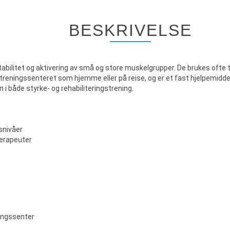
BESKRIVELSE
tabilitet og aktivering av små og store muskelgrupper. De brukes ofte t
reningssenteret som hjemme eller på reise, og er et fast hjelpemiddel i
 i både styrke- og rehabiliteringstrening.
snivåer
terapeuter
ningssenter