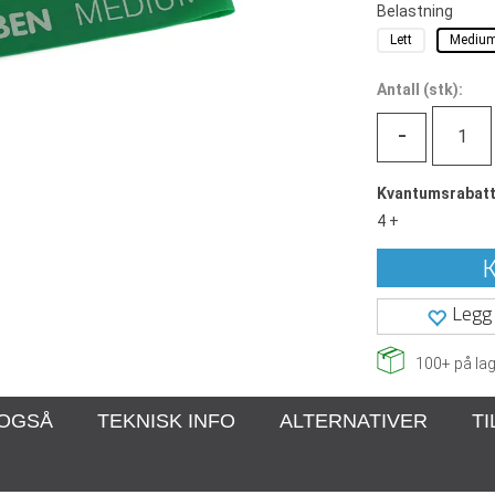
Belastning
Lett
Mediu
Antall
(
stk):
-
Kvantumsrabat
4 +
K
Legg 
100+
på lag
 OGSÅ
TEKNISK INFO
ALTERNATIVER
T