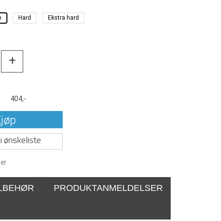
m
Hard
Ekstra hard
+
t
404,-
jøp
i ønskeliste
er
ILBEHØR
PRODUKTANMELDELSER