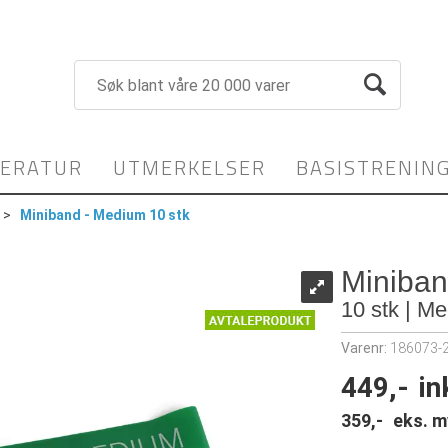
TERATUR
UTMERKELSER
BASISTRENIN
>
Miniband - Medium 10 stk
Miniban
10 stk | M
Varenr:
186073-
449,-
in
359,-
eks. m