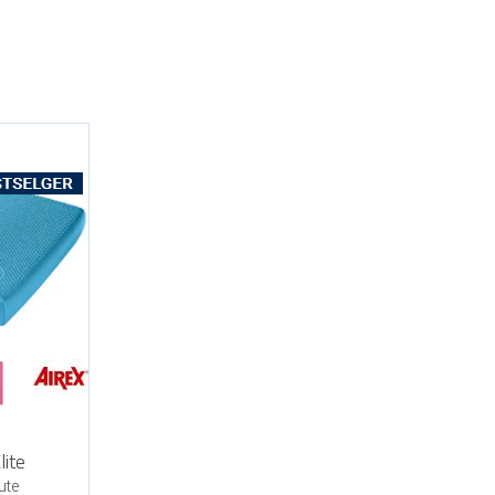
lite
ute