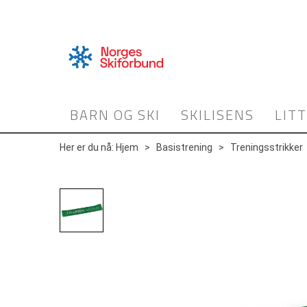
BARN OG SKI
SKILISENS
LIT
Her er du nå:
Hjem
>
Basistrening
>
Treningsstrikker