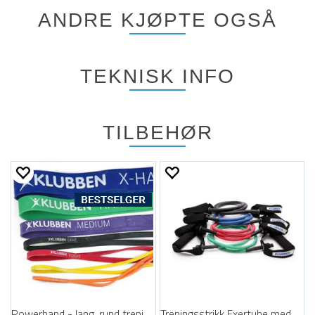
ANDRE KJØPTE OGSÅ
TEKNISK INFO
TILBEHØR
Powerband - lang, rund treningsstrikk
Treningsstrikk Exertube med håndtak