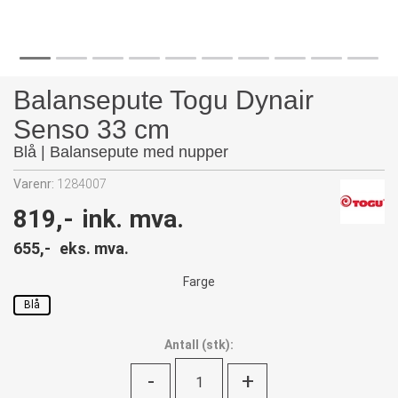
Balansepute Togu Dynair
Senso 33 cm
Blå | Balansepute med nupper
Varenr:
1284007
819,-
ink. mva.
655,-
eks. mva.
Farge
Blå
Antall
(
stk):
-
+