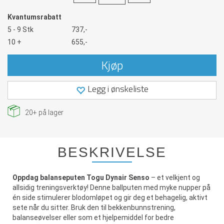
Kvantumsrabatt
5 - 9 Stk
737,-
10 +
655,-
Kjøp
Legg i ønskeliste
20+
på lager
BESKRIVELSE
Oppdag balanseputen Togu Dynair Senso
– et velkjent og
allsidig treningsverktøy! Denne ballputen med myke nupper på
én side stimulerer blodomløpet og gir deg et behagelig, aktivt
sete når du sitter. Bruk den til bekkenbunnstrening,
balanseøvelser eller som et hjelpemiddel for bedre