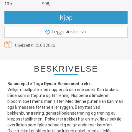
10 +
998,-
Kjøp
Legg i ønskeliste
Ubekreftet
25.08.2026
BESKRIVELSE
Balansepute Togu Dynair Senso med trekk.
Velkjent ballpute med nupper på den ene siden. Kan brukes
både som sittepute og til trening. Nuppene stimulerer
blodomløpet mens man sitter. Med denne puten kan kan man
også massere føttene eller ryggen. Benyttes ved
bekkenbunntrening, generell balansetrening og trening av
kroppsstabiliteten. Polyestertrekket har en myk fløyelsaktig
overflaten som føles behagelig og gir enda mer komfort.
Overtrekket er slitesterkt og lukkes enkelt med glidelås.