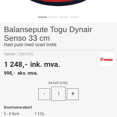
Balansepute Togu Dynair
Senso 33 cm
Rød pute med svart trekk
Varenr:
1286928S
1 248,-
ink. mva.
998,-
eks. mva.
Antall
(
stk):
-
+
Kvantumsrabatt
5 - 9 Sett
1 123,-