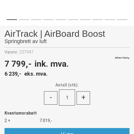
AirTrack | AirBoard Boost
Springbrett av luft
Varenr:
237947
7 799,-
ink. mva.
6 239,-
eks. mva.
Antall
(
stk):
-
+
Kvantumsrabatt
2 +
7 019,-