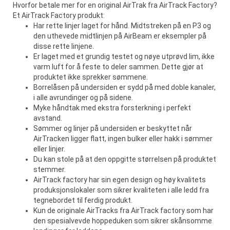
Hvorfor betale mer for en original AirTrak fra AirTrack Factory?
Et AirTrack Factory produkt:
Har rette linjer laget for hånd. Midtstreken på en P3 og
den uthevede midtlinjen på AirBeam er eksempler på
disse rette linjene.
Er laget med et grundig testet og nøye utprøvd lim, ikke
varm luft for å feste to deler sammen. Dette gjør at
produktet ikke sprekker sømmene.
Borrelåsen på undersiden er sydd på med doble kanaler,
i alle avrundinger og på sidene.
Myke håndtak med ekstra forsterkning i perfekt
avstand.
Sømmer og linjer på undersiden er beskyttet når
AirTracken ligger flatt, ingen bulker eller hakk i sømmer
eller linjer.
Du kan stole på at den oppgitte størrelsen på produktet
stemmer.
AirTrack factory har sin egen design og høy kvalitets
produksjonslokaler som sikrer kvaliteten i alle ledd fra
tegnebordet til ferdig produkt.
Kun de originale AirTracks fra AirTrack factory som har
den spesialvevde hoppeduken som sikrer skånsomme