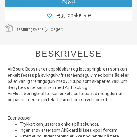
Kjøp
Legg i ønskeliste
Bestillingsvare (
29
dager)
BESKRIVELSE
AirBoard Boost er et oppblåsbart og lett springbrett som kan
enkelt festes på sviktgulv/frittståendegulv med borrelås eller
på et vanlig treningsgulv med AirCups som skaper et vakuum.
Benyttes ofte sammen med AirTrack og
AirFloor. Springbrettet kan enkelt justeres ved mengden luft
og passer derfor perfekt til små barn så vel som store.
Egenskaper:
Trykket kan justeres enkelt på sekunder.
Ingen støy ettersom AirBoard blåses opp i forkant
Etterfylling under trening er ikke nødvendig på flere