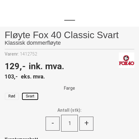
Fløyte Fox 40 Classic Svart
Klassisk dommerfløyte
Varenr:
1412752
129,-
ink. mva.
103,-
eks. mva.
Farge
Rød
Svart
Antall
(
stk):
-
+