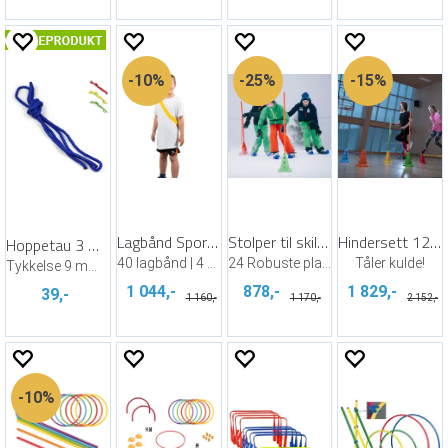
10%
25%
15%
Lagbånd Sport-Thieme | Junior
Stolper til skileik | 150 cm | 24 stk
Hindersett 12 kjegler og 6 stenger
Hoppetau 3 m - ensfarget
40 lagbånd | 4 farger | 50 cm
24 Robuste plaststolper for vinterlek
Tåler kulde!
Tykkelse 9 mm | 95 gram
1 044,-
878,-
1 829,-
39,-
1 160,-
1 170,-
2 152,-
10%