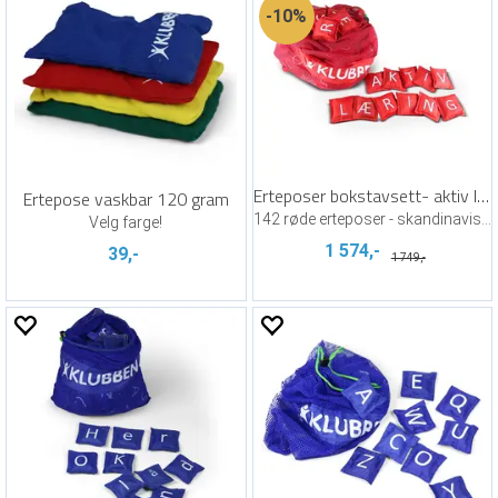
10%
Erteposer bokstavsett- aktiv læring
Ertepose vaskbar 120 gram
142 røde erteposer - skandinaviske
Velg farge!
1 574,-
39,-
1 749,-