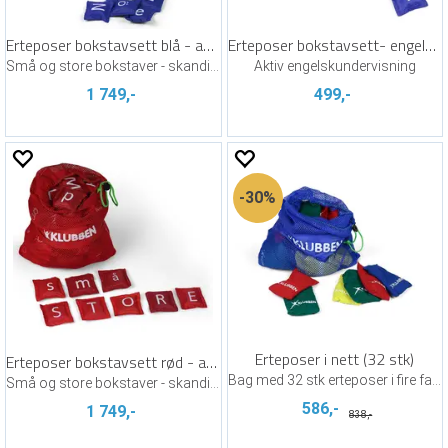
Erteposer bokstavsett blå - aktiv læring
Erteposer bokstavsett- engelsk tillegg
Små og store bokstaver - skandinaviske
Aktiv engelskundervisning
1 749,-
499,-
30%
Erteposer i nett (32 stk)
Erteposer bokstavsett rød - aktiv læring
Bag med 32 stk erteposer i fire farger
Små og store bokstaver - skandinaviske
586,-
1 749,-
838,-