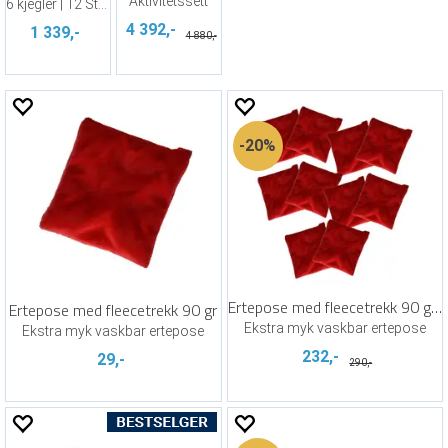
Aktivitetssett
6 kjegler | 12 Stolper
4 392,-
1 339,-
4 880,-
20%
Ertepose med fleecetrekk 90 gr (10)
Ertepose med fleecetrekk 90 gr
Ekstra myk vaskbar ertepose
Ekstra myk vaskbar ertepose
232,-
29,-
290,-