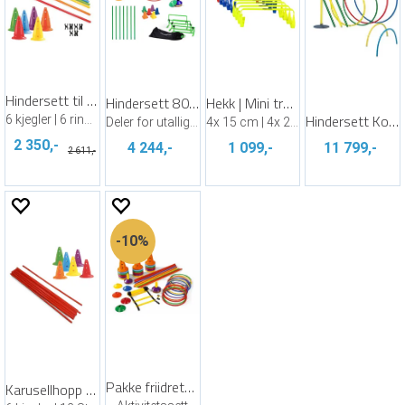
Hindersett til kroppsøving og trening
Hindersett 80 deler
Hekk | Mini treningshekker 12 stk.
Hindersett Kombi Exclusive
6 kjegler | 6 ringer | 6 staver
Deler for utallige hinderløyper
4x 15 cm | 4x 23 cm | 4x 30 cm
2 350,-
4 244,-
1 099,-
11 799,-
2 611,-
10%
Pakke friidrett for barnehagen
Karusellhopp - for 6 stk karuseller