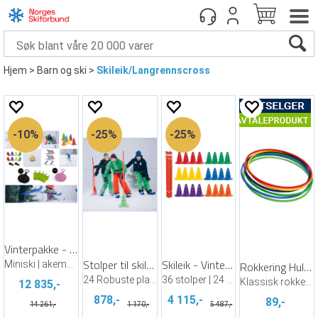
Hjem
>
Barn og ski
>
Skileik/Langrennscross
10%
25%
25%
Vinterpakke - Moro i snøen
Stolper til skileik | 150 cm | 24 stk
Skileik - Vinterpakke
Miniski | akematter | akebrett | leker
Rokkering Hula Hoop
24 Robuste plaststolper for vinterlek
36 stolper | 24 kjegler | 24 leddklemmer
Klassisk rokkering i to ulike størrelser
12 835,-
878,-
4 115,-
89,-
14 261,-
1 170,-
5 487,-