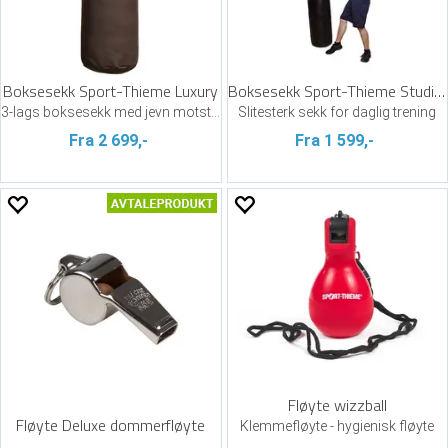
Boksesekk Sport-Thieme Luxury
Boksesekk Sport-Thieme Studioline
3-lags boksesekk med jevn motstand
Slitesterk sekk for daglig trening
Fra 2 699,-
Fra 1 599,-
Fløyte wizzball
Fløyte Deluxe dommerfløyte
Klemmefløyte - hygienisk fløyte