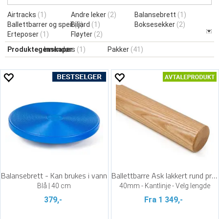
Airtracks
(1)
Andre leker
(2)
Balansebrett
(1)
Ballettbarrer og speil
Biljard
(3)
(1)
Boksesekker
(2)
Erteposer
(1)
Fløyter
(2)
Produktegenskaper
Innendørs
(1)
Pakker
(41)
Balansebrett - Kan brukes i vann
Ballettbarre Ask lakkert rund profil
Blå | 40 cm
40mm - Kantlinje - Velg lengde
379,-
Fra 1 349,-