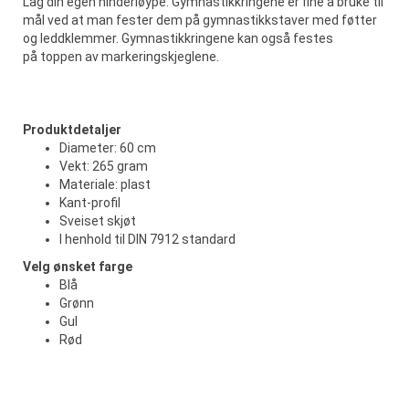
Lag din egen hinderløype. Gymnastikkringene er fine å bruke til
mål ved at man fester dem på gymnastikkstaver med føtter
og leddklemmer. Gymnastikkringene kan også festes
på toppen av markeringskjeglene.
Produktdetaljer
Diameter: 60 cm
Vekt: 265 gram
Materiale: plast
Kant-profil
Sveiset skjøt
I henhold til DIN 7912 standard
Velg ønsket farge
Blå
Grønn
Gul
Rød