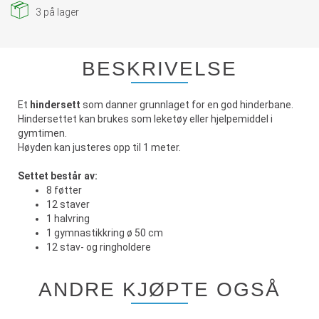
3
på lager
BESKRIVELSE
Et
hindersett
som danner grunnlaget for en god hinderbane.
Hindersettet kan brukes som leketøy eller hjelpemiddel i
gymtimen.
Høyden kan justeres opp til 1 meter.
Settet består av:
8 føtter
12 staver
1 halvring
1 gymnastikkring ø 50 cm
12 stav- og ringholdere
ANDRE KJØPTE OGSÅ