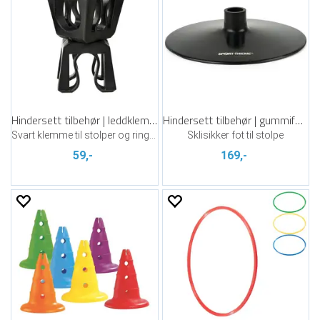
Hindersett tilbehør | leddklemme
Hindersett tilbehør | gummifot 0,75 kg
Svart klemme til stolper og ringer
Sklisikker fot til stolpe
59,-
169,-