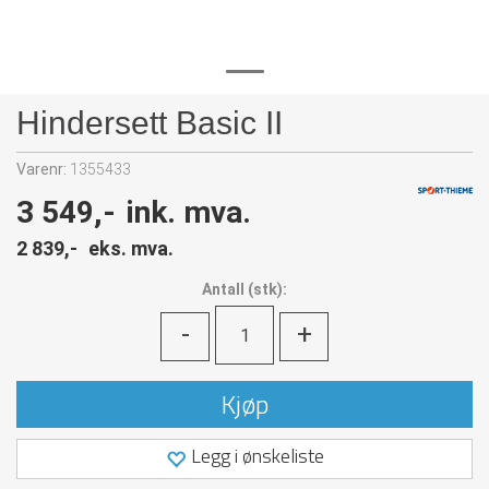
Hindersett Basic II
Varenr:
1355433
3 549,-
ink. mva.
2 839,-
eks. mva.
Antall
(
stk):
-
+
Kjøp
Legg i ønskeliste