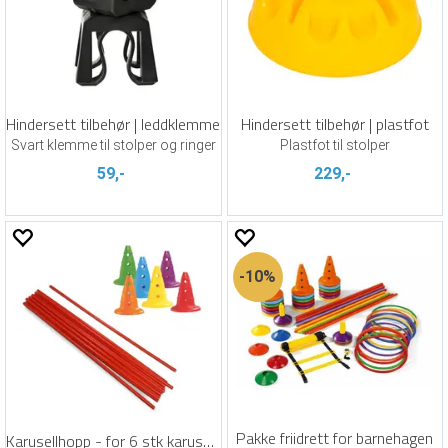
Hindersett tilbehør | leddklemme
Hindersett tilbehør | plastfot
Svart klemme til stolper og ringer
Plastfot til stolper
59,-
229,-
10%
Pakke friidrett for barnehagen
Karusellhopp - for 6 stk karuseller