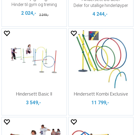
Hinder til gym og trening
Deler for utallige hinderløyper
2 024,-
4 244,-
2 249,-
Hindersett Basic II
Hindersett Kombi Exclusive
3 549,-
11 799,-