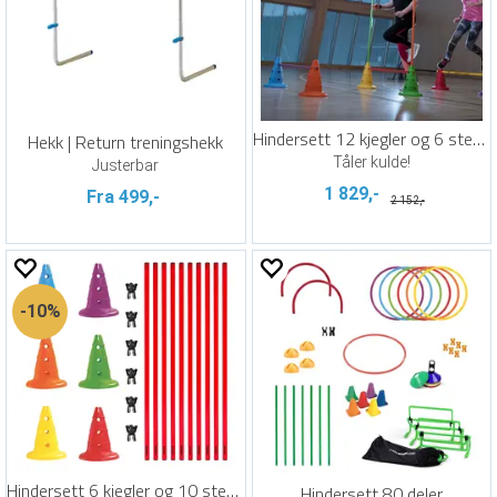
Hindersett 12 kjegler og 6 stenger
Hekk | Return treningshekk
Tåler kulde!
Justerbar
1 829,-
Fra 499,-
2 152,-
10%
Hindersett 6 kjegler og 10 stenger
Hindersett 80 deler