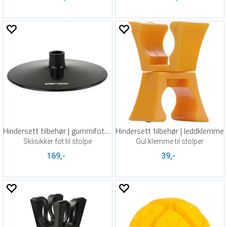
Hindersett tilbehør | gummifot 0,75 kg
Hindersett tilbehør | leddklemme
Sklisikker fot til stolpe
Gul klemme til stolper
169,-
39,-