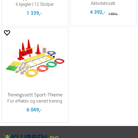
Aktivitetssett
6 kjegler | 12 Stolper
4 392,-
1 339,-
4 880,-
Treningssett Sport-Thieme
For effektiv og variert trening
6 049,-