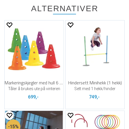
ALTERNATIVER
Markeringskjegler med hull 6 stk | 32 cm
Hindersett Minihekk (1 hekk)
Tåler å brukes ute på vinteren
Sett med 1 hekk/hinder
699,-
749,-
15%