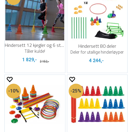
Hindersett 12 kjegler og 6 stenger
Hindersett 80 deler
Tåler kulde!
Deler for utallige hinderløyper
1 829,-
4 244,-
2 152,-
10%
25%