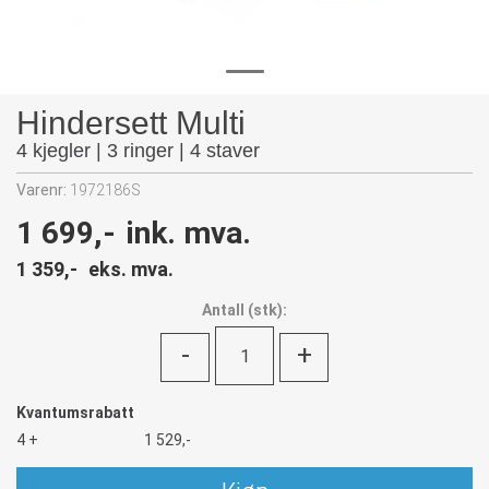
Hindersett Multi
4 kjegler | 3 ringer | 4 staver
Varenr:
1972186S
1 699,-
ink. mva.
1 359,-
eks. mva.
Antall
(
stk):
-
+
Kvantumsrabatt
4 +
1 529,-