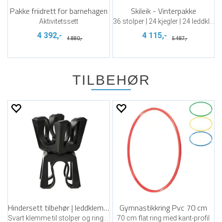
Pakke friidrett for barnehagen
Skileik - Vinterpakke
Aktivitetssett
36 stolper | 24 kjegler | 24 leddklemmer
4 392,-
4 115,-
4 880,-
5 487,-
TILBEHØR
Hindersett tilbehør | leddklemme
Gymnastikkring Pvc 70 cm
Svart klemme til stolper og ringer
70 cm flat ring med kant-profil