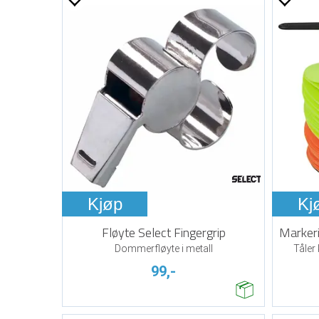
Kjøp
Kj
Fløyte Select Fingergrip
Markeri
Dommerfløyte i metall
Tåler
99,-