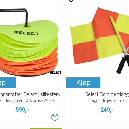
øp
Kjøp
ngsmatter Select | slitesterk
Select Dommerflagg
 kulde og utendørs bruk - 24 stk
Flagg til linjedommer
599,-
249,-