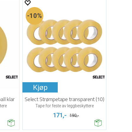
10%
Kjøp
ll klar
Select Strømpetape transparent (10)
tere
Tape for feste av leggbeskyttere
171,-
190,-