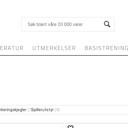
TERATUR
UTMERKELSER
BASISTRENIN
keringskjegler
(1)
Spillerutstyr
(4)