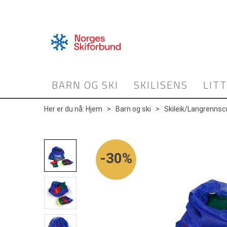
BARN OG SKI
SKILISENS
LIT
Her er du nå:
Hjem
>
Barn og ski
>
Skileik/Langrennsc
30%