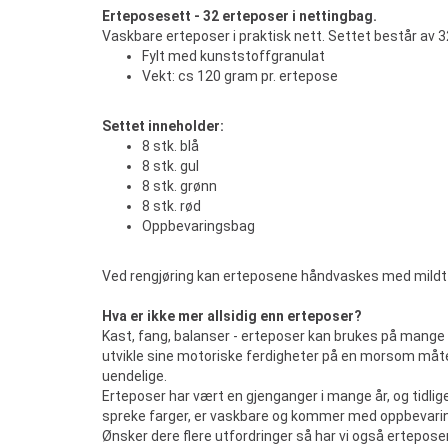
Erteposesett - 32 erteposer i nettingbag.
Vaskbare erteposer i praktisk nett. Settet består av 3
Fylt med kunststoffgranulat
Vekt: cs 120 gram pr. ertepose
Settet inneholder:
8 stk. blå
8 stk. gul
8 stk. grønn
8 stk. rød
Oppbevaringsbag
Ved rengjøring kan erteposene håndvaskes med mildt
Hva er ikke mer allsidig enn erteposer?
Kast, fang, balanser - erteposer kan brukes på mange f
utvikle sine motoriske ferdigheter på en morsom måte
uendelige.
Erteposer har vært en gjenganger i mange år, og tidlig
spreke farger, er vaskbare og kommer med oppbevari
Ønsker dere flere utfordringer så har vi også ertepose