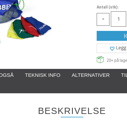
Antall
(
stk):
-
K
Legg 
20+
på lage
 OGSÅ
TEKNISK INFO
ALTERNATIVER
T
BESKRIVELSE