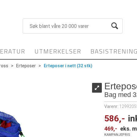
TERATUR
UTMERKELSER
BASISTRENIN
ross
>
Erteposer
>
Erteposer i nett (32 stk)
Ertepose
Bag med 32 
Varenr:
1299205
586,-
in
469,-
eks. m
KAMPANJEPRIS