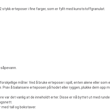
2 stykk erteposer i fine farger, som er fyllt med kunststoffgranulat.
 såpevann.
orskjellige måter. Ved å bruke erteposer i spill, enten alene eller som
. Prøv å balansere erteposen på hodet eller ryggen, plukke dem opp me
ere var det vanlig at de inneholdt erter. Disse er nå byttet ut med rund
ngsnett.
r med tall og bokstaver.