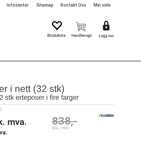
Infosenter
Sitemap
Kontakt Oss
Min side
Logg inn
G
r i nett (32 stk)
stk erteposer i fire farger
S
838,-
k. mva.
VEIL. PRIS
va.