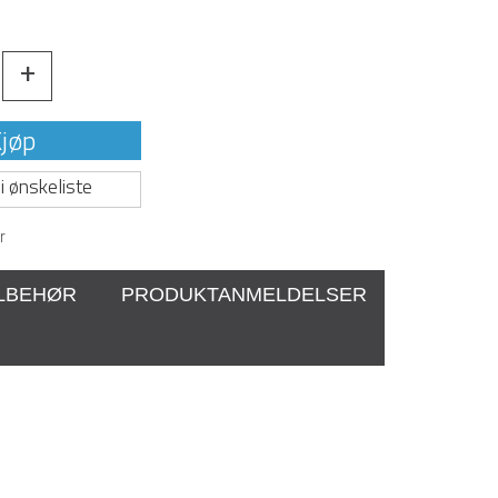
+
jøp
i ønskeliste
r
ILBEHØR
PRODUKTANMELDELSER