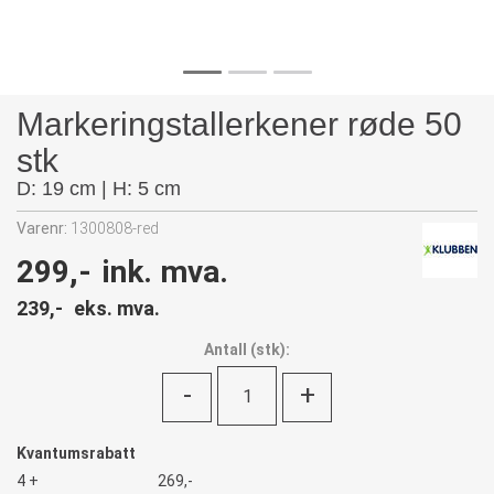
Markeringstallerkener røde 50
stk
D: 19 cm | H: 5 cm
Varenr:
1300808-red
299,-
ink. mva.
239,-
eks. mva.
Antall
(
stk):
-
+
Kvantumsrabatt
4 +
269,-