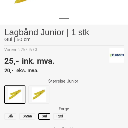
Lagbånd Junior | 1 stk
Gul | 50 cm
Varenr:
225705-GU
25,-
ink. mva.
20,-
eks. mva.
Størrelse
Junior
Farge
Blå
Grønn
Gul
Rød