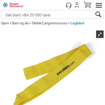
Hjem
>
Barn og ski
>
Skileik/Langrennscross
>
Lagbånd