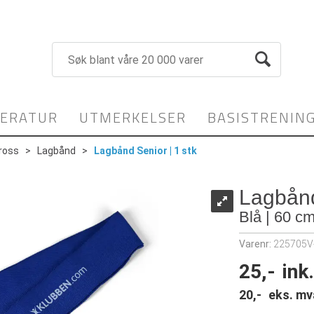
TERATUR
UTMERKELSER
BASISTRENIN
ross
>
Lagbånd
>
Lagbånd Senior | 1 stk
Lagbånd
Blå | 60 c
Varenr:
225705V
25,-
ink
20,-
eks. mv