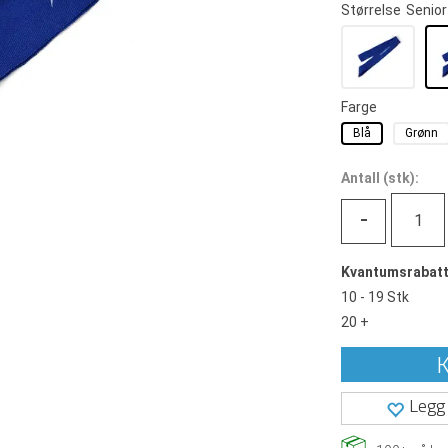
Størrelse
Senior
Farge
Blå
Grønn
Antall
(
stk):
-
Kvantumsrabat
10 - 19 Stk
20 +
K
Legg 