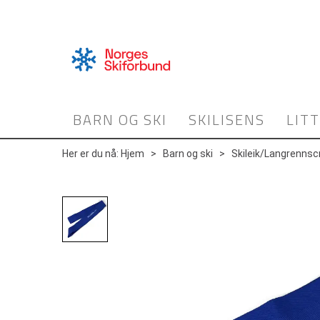
BARN OG SKI
SKILISENS
LIT
Her er du nå:
Hjem
>
Barn og ski
>
Skileik/Langrennsc