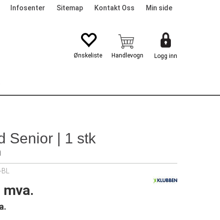
Infosenter
Sitemap
Kontakt Oss
Min side
Logg inn
G
 Senior | 1 stk
m
-BL
. mva.
a.