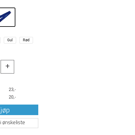
Gul
Rød
+
t
23,-
20,-
jøp
i ønskeliste