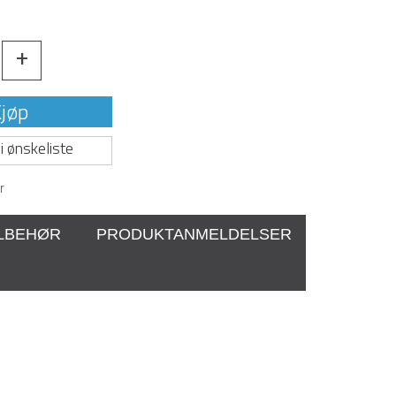
+
jøp
i ønskeliste
r
ILBEHØR
PRODUKTANMELDELSER