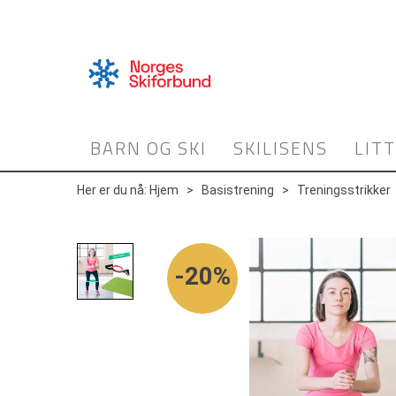
BARN OG SKI
SKILISENS
LIT
Her er du nå:
Hjem
>
Basistrening
>
Treningsstrikker
20%