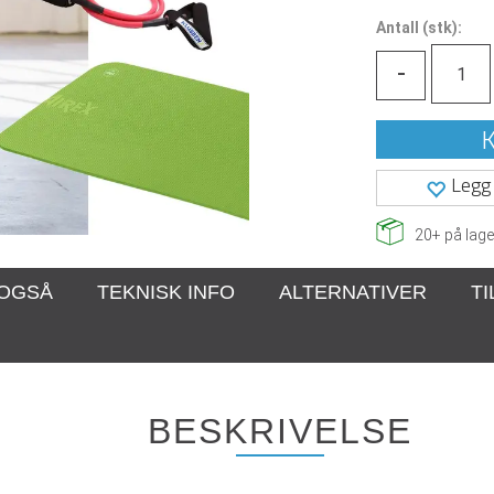
Antall
(
stk):
-
K
Legg 
20+
på lage
 OGSÅ
TEKNISK INFO
ALTERNATIVER
T
BESKRIVELSE