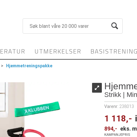
TERATUR
UTMERKELSER
BASISTRENIN
>
Hjemmetreningspakke
Hjemme
Strikk | Mi
Varenr:
238013
1 118,-
894,-
eks. m
KAMPANJEPRIS