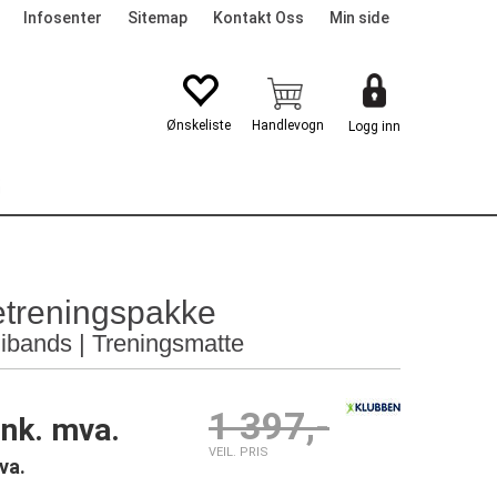
Infosenter
Sitemap
Kontakt Oss
Min side
Logg inn
G
treningspakke
nibands | Treningsmatte
1 397,-
ink. mva.
VEIL. PRIS
va.