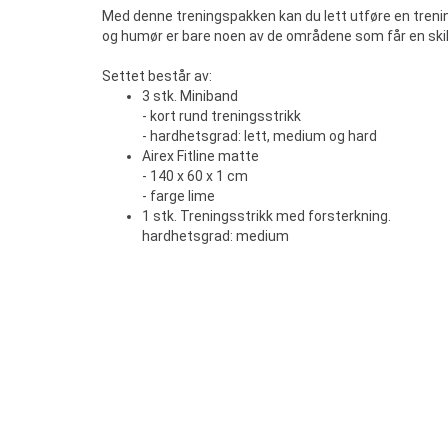
Med denne treningspakken kan du lett utføre en treni
og humør er bare noen av de områdene som får en skik
Settet består av:
3 stk. Miniband
- kort rund treningsstrikk
- hardhetsgrad: lett, medium og hard
Airex Fitline matte
- 140 x 60 x 1 cm
- farge lime
1 stk. Treningsstrikk med forsterkning.
hardhetsgrad: medium