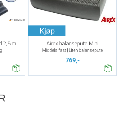
Kjøp
d 2,5 m
Airex balansepute Mini
ng
Middels fast | Liten balansepute
769,-
R