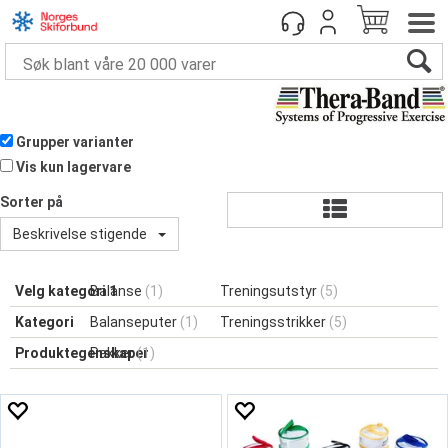
Grupper varianter
Vis kun lagervare
Sorter på
Beskrivelse stigende
Velg kategori 1
Balanse
(1)
Treningsutstyr
(5)
Kategori
Balanseputer
(1)
Treningsstrikker
(5)
Produktegenskaper
Pakker
(1)