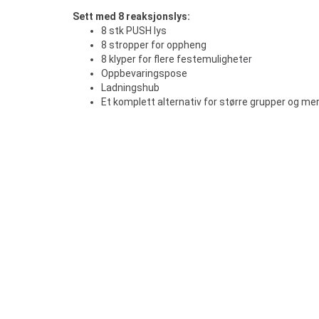
Sett med 8 reaksjonslys:
8 stk PUSH lys
8 stropper for oppheng
8 klyper for flere festemuligheter
Oppbevaringspose
Ladningshub
Et komplett alternativ for større grupper og mer