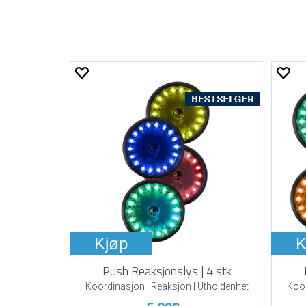
Kjøp
K
Push Reaksjonslys | 4 stk
Koordinasjon | Reaksjon | Utholdenhet
Koor