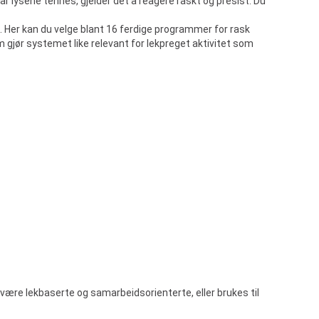
Når lysene tennes, gjelder det å reagere raskt og presist. Du
. Her kan du velge blant 16 ferdige programmer for rask
om gjør systemet like relevant for lekpreget aktivitet som
n være lekbaserte og samarbeidsorienterte, eller brukes til