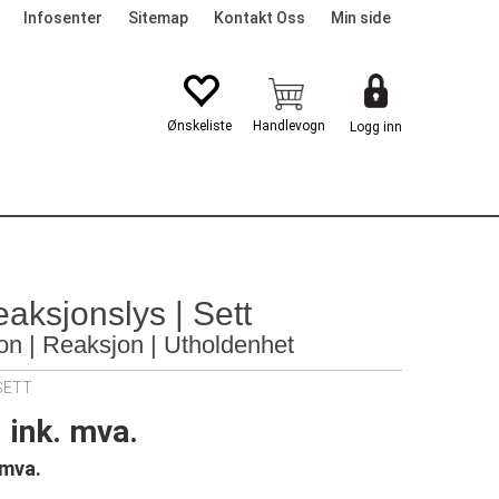
Infosenter
Sitemap
Kontakt Oss
Min side
Logg inn
G
aksjonslys | Sett
on | Reaksjon | Utholdenhet
SETT
ink. mva.
 mva.