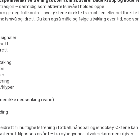
skape interaktive treningsøkter som aktiverer både kropp og hode
. 
ntrasjon – samtidig som aktivitetsnivået holdes oppe.
ir deg full kontroll over øktene direkte fra mobilen eller nettbrettet
ighetsnivå og idrett. Du kan også måle og følge utvikling over tid, noe s
 signaler
sett
rett
taking
jon
per
ering
/klyper
 men ikke nedsenking i vann)
ding
idrett til hurtighetstrening i fotball, håndball og ishockey. Øktene ka
Systemet tilpasses nivået – fra nybegynner til viderekommen utøver.