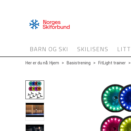
BARN OG SKI
SKILISENS
LIT
Her er du nå:
Hjem
>
Basistrening
>
FitLight trainer