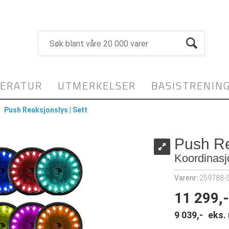
TERATUR
UTMERKELSER
BASISTRENIN
>
Push Reaksjonslys | Sett
Push Re
Koordinasj
Varenr:
259788-
11 299,-
9 039,-
eks.