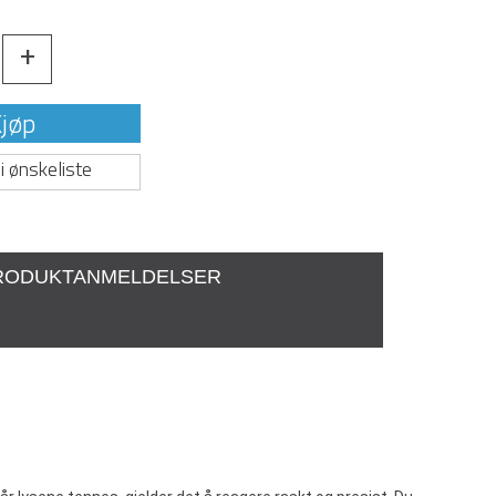
+
jøp
i ønskeliste
RODUKTANMELDELSER