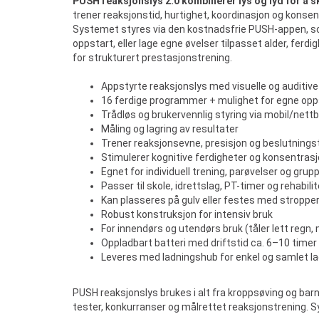
PUSH reaksjonslys 2.0 kombinerer lys og lyd for å 
trener reaksjonstid, hurtighet, koordinasjon og konse
Systemet styres via den kostnadsfrie PUSH-appen, som g
oppstart, eller lage egne øvelser tilpasset alder, ferd
for strukturert prestasjonstrening.
Appstyrte reaksjonslys med visuelle og auditive
16 ferdige programmer + mulighet for egne opp
Trådløs og brukervennlig styring via mobil/nettb
Måling og lagring av resultater
Trener reaksjonsevne, presisjon og beslutnings
Stimulerer kognitive ferdigheter og konsentras
Egnet for individuell trening, parøvelser og grup
Passer til skole, idrettslag, PT-timer og rehabilit
Kan plasseres på gulv eller festes med stropper
Robust konstruksjon for intensiv bruk
For innendørs og utendørs bruk (tåler lett regn,
Oppladbart batteri med driftstid ca. 6–10 timer
Leveres med ladningshub for enkel og samlet la
PUSH reaksjonslys brukes i alt fra kroppsøving og barne
tester, konkurranser og målrettet reaksjonstrening. 