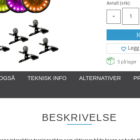
Antall
(
stk):
-
K
Legg 
5
på lager
 OGSÅ
TEKNISK INFO
ALTERNATIVER
P
BESKRIVELSE