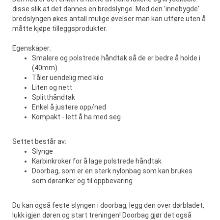
disse slik at det dannes en bredslynge. Med den 'innebygde'
bredslyngen økes antall mulige øvelser man kan utføre uten å
måtte kjøpe tilleggsprodukter.
Egenskaper:
Smalere og polstrede håndtak så de er bedre å holde i
(40mm)
Tåler uendelig med kilo
Liten og nett
Splitthåndtak
Enkel å justere opp/ned
Kompakt - lett å ha med seg
Settet består av:
Slynge
Karbinkroker for å lage polstrede håndtak
Doorbag, som er en sterk nylonbag som kan brukes
som døranker og til oppbevaring
Du kan også feste slyngen i doorbag, legg den over dørbladet,
lukk igjen døren og start treningen! Doorbag gjør det også