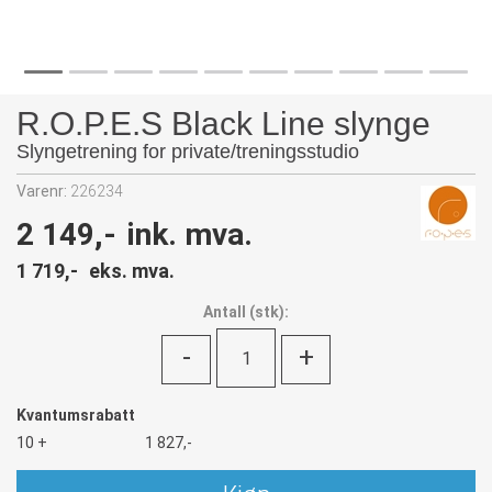
R.O.P.E.S Black Line slynge
Slyngetrening for private/treningsstudio
Varenr:
226234
2 149,-
ink. mva.
1 719,-
eks. mva.
Antall
(
stk):
-
+
Kvantumsrabatt
10 +
1 827,-