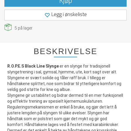
Kjøp
Legg i ønskeliste
5
på lager
BESKRIVELSE
R.O.P.E.S Black Line Slynge
er en slynge for tradisjonell
slyngetrening i sal, gymsal, hjemme, ute, kort sagt over alt.
Slyngene er svært solide og tåler røff bruk. I tillegg er
håndtakene splittet, noe som bidrar til ytterligere komfort og
veldig god støtte for kne og albue.
Slyngene gir ustabilitet og bidrar dermed til en mer funksjonell
og effektiv trening av spesielt kjernemuskulaturen.
Reguleringsmekanismen er enkel å bruke, og gjør det lett å
justere lengden på slyngen til ulike øvelser. Slyngen har
håndtak som er polstret som gjør det mykt og gir god
komfort. Håndtakene lages ved å festet med karabinkroker.
Dermed er det enkelt å hekte av håndtakene og krysskoble