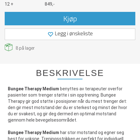
12 +
849,-
Kjøp
Legg i ønskeliste
8
på lager
BESKRIVELSE
Bungee Therapy Medium
benyttes av terapeuter overfor
pasienter som trenger støtte i sin opptrening. Bungee
Therapy gir god støtte i posisjoner når du mest trenger det:
den gir mest motstand der du er sterkest og minst der hvor
du er svakest, og gir deg dermed en optimal motstand
gjennom hele bevegelsesområdet.
Bungee Therapy Medium
har stor motstand og egner seg
best for voksne. Treningsstrikken er perfekt for individuell