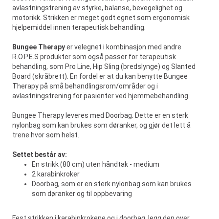
avlastningstrening av styrke, balanse, bevegelighet og
motorikk. Strikken er meget godt egnet som ergonomisk
hjelpemiddel innen terapeutisk behandling.
Bungee Therapy
er velegnet i kombinasjon med andre
R.O.P.E.S produkter som også passer for terapeutisk
behandling, som Pro Line, Hip Sling (bredslynge) og Slanted
Board (skråbrett). En fordel er at du kan benytte Bungee
Therapy på små behandlingsrom/områder og i
avlastningstrening for pasienter ved hjemmebehandling.
Bungee Therapy leveres med Doorbag. Dette er en sterk
nylonbag som kan brukes som døranker, og gjør det lett å
trene hvor som helst.
Settet består av:
En strikk (80 cm) uten håndtak - medium
2 karabinkroker
Doorbag, som er en sterk nylonbag som kan brukes
som døranker og til oppbevaring
Fest strikken i karabinkrokene og i doorbag, legg den over