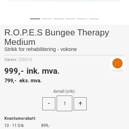
R.O.P.E.S Bungee Therapy
Medium
Strikk for rehabilitering - voksne
Varenr:
226516
999,-
ink. mva.
799,-
eks. mva.
Antall
(
stk):
-
+
Kvantumsrabatt
10 - 11 Stk
899,-