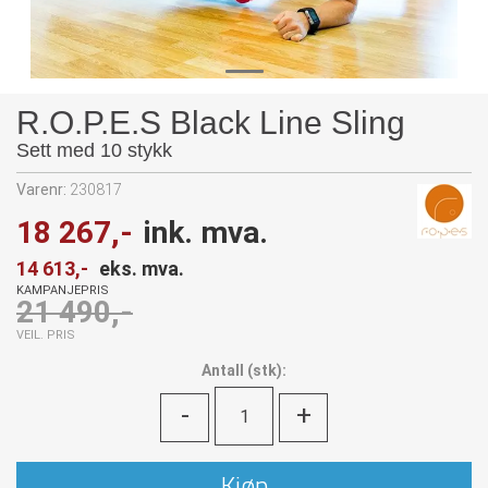
R.O.P.E.S Black Line Sling
Sett med 10 stykk
Varenr:
230817
18 267,-
ink. mva.
14 613,-
eks. mva.
KAMPANJEPRIS
21 490,-
VEIL. PRIS
Antall
(
stk):
-
+
Kjøp