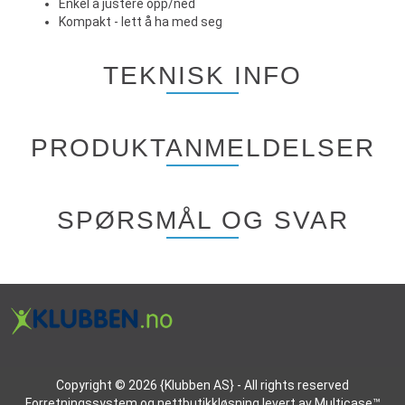
Enkel å justere opp/ned
Kompakt - lett å ha med seg
TEKNISK INFO
PRODUKTANMELDELSER
SPØRSMÅL OG SVAR
Copyright © 2026 {Klubben AS} - All rights reserved
Forretningssystem
og
nettbutikkløsning
levert av
Multicase™