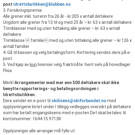
post
idrettsbutikken@klubben.no
3. Forsikringspremie:
Alle grener inkl. turrenn fra 26 år - kr.205 x antall deltakere
Ungdom alle grener fra 13 til og med 25 år – kr. 63 x antall deltakere
Trimklasser med og uten tidtaking alle grener – kr. 63 x antall
deltakere
Trimklasse  familie med og uten tidtaking alle grener – kr.126 x
antall familier
4. Gå til kassen og velg betalingsform. Kvittering sendes dere på e-
post.
5. Ved kjøp av
kun
lisenser velg fraktmåte: hent selv på hovedlager
Flisa
Merk!
Arrangementer med mer enn 500 deltakere skal ikke
benytte rapporterings- og betalingsordningen i
Idrettsbutikken.
Dere sender en e-post til
skilisens@skiforbundet.no
med
opplysningene listet under I tillegg vedlegges oversikt på deltakere
som har betalt engangslisens med e-posten Det skal betales til
kontonummer: 1644.15.97138
Opplysninger alle arrangør må fylle ut: