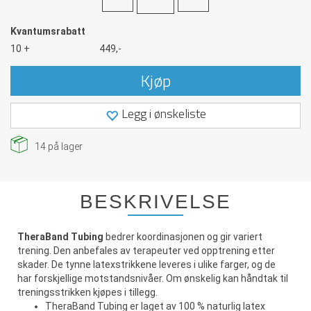
Kvantumsrabatt
10 +
449,-
Kjøp
Legg i ønskeliste
14
på lager
BESKRIVELSE
TheraBand Tubing
bedrer koordinasjonen og gir variert
trening. Den anbefales av terapeuter ved opptrening etter
skader. De tynne latexstrikkene leveres i ulike farger, og de
har forskjellige motstandsnivåer. Om ønskelig kan håndtak til
treningsstrikken kjøpes i tillegg.
TheraBand Tubing er laget av 100 % naturlig latex