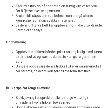
Tørk av strikken/båndet med en fuktig klut etter bruk
for å fjerne svette og smuss.
Bruk mildt såpevann ved behov, men unngå sterke
kjemikalier som kan svekke materialet.
La dem lufttørke helt før oppbevaring – ikke bruk direkte
varme eller sollys.
Oppbevaring
Oppbevar strikken/båndet på et tørt og kjølig sted, unna
direkte sollys og varme, da dette kan gjøre gummien
sprø.
Unngå å oppbevare dem strukket ut eller sammenrullet
for stramt, da dette kan føre til materialtretthet.
Brukstips for lengre levetid
Sjekk jevnlig for sprekker eller slitasje – særlig i
områdene hvor strikken bøyes mest.
Unngå skarpe kanter og grove underlag som kan skade