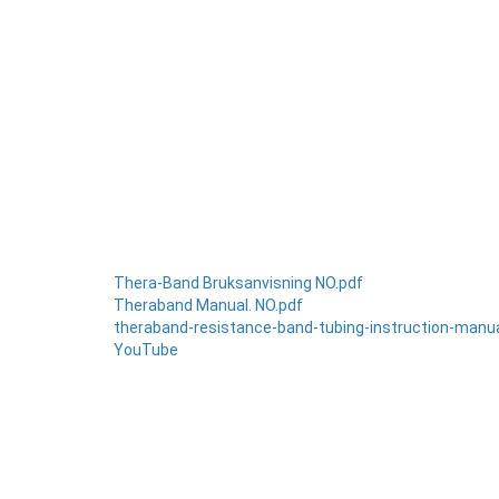
Thera-Band Bruksanvisning NO.pdf
Theraband Manual. NO.pdf
theraband-resistance-band-tubing-instruction-manua
YouTube