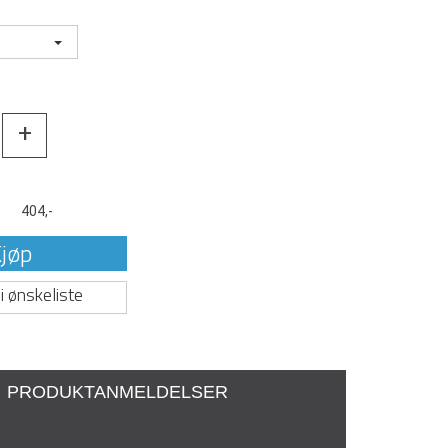
+
t
404,-
jøp
i ønskeliste
PRODUKTANMELDELSER