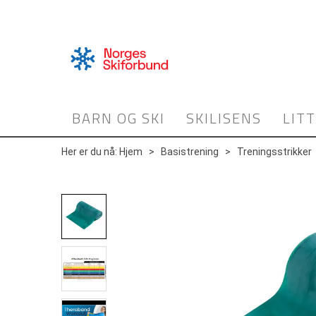
BARN OG SKI
SKILISENS
LIT
Her er du nå:
Hjem
>
Basistrening
>
Treningsstrikker