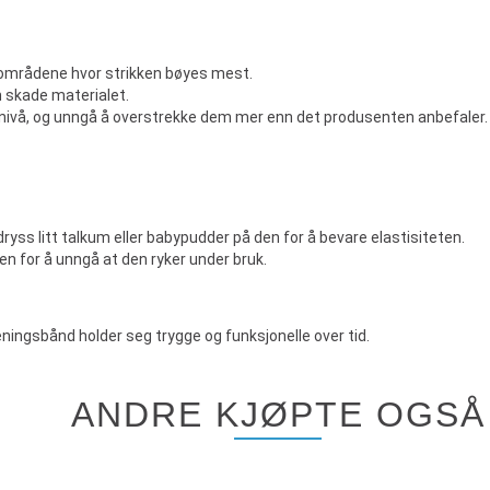
g i områdene hvor strikken bøyes mest.
 skade materialet.
dsnivå, og unngå å overstrekke dem mer enn det produsenten anbefaler.
 dryss litt talkum eller babypudder på den for å bevare elastisiteten.
ken for å unngå at den ryker under bruk.
eningsbånd holder seg trygge og funksjonelle over tid.
ANDRE KJØPTE OGSÅ