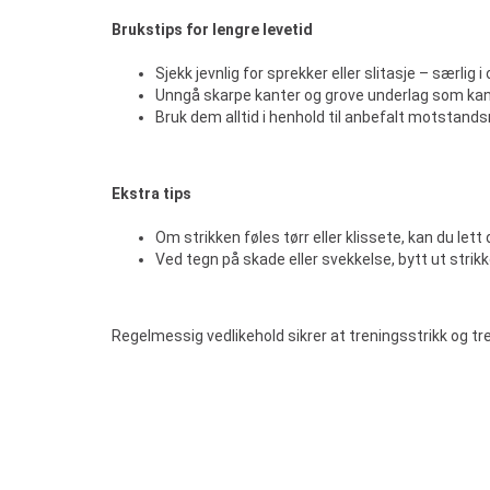
Brukstips for lengre levetid
Sjekk jevnlig for sprekker eller slitasje – særli
Unngå skarpe kanter og grove underlag som kan
Bruk dem alltid i henhold til anbefalt motstan
Ekstra tips
Om strikken føles tørr eller klissete, kan du lett
Ved tegn på skade eller svekkelse, bytt ut strik
Regelmessig vedlikehold sikrer at treningsstrikk og tr