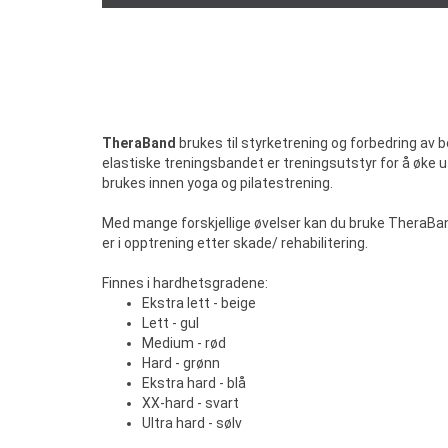
TheraBand
brukes til styrketrening og forbedring av b
elastiske treningsbandet er treningsutstyr for å øke ut
brukes innen yoga og pilatestrening.
Med mange forskjellige øvelser kan du bruke TheraBand 
er i opptrening etter skade/ rehabilitering.
Finnes i hardhetsgradene:
Ekstra lett - beige
Lett - gul
Medium - rød
Hard - grønn
Ekstra hard - blå
XX-hard - svart
Ultra hard - sølv