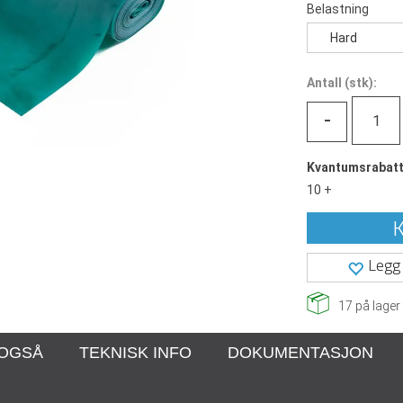
Belastning
Hard
Antall
(
stk):
-
Kvantumsrabat
10 +
K
Legg 
17
på lager
 OGSÅ
TEKNISK INFO
DOKUMENTASJON