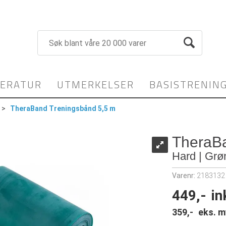
TERATUR
UTMERKELSER
BASISTRENIN
>
TheraBand Treningsbånd 5,5 m
TheraBa
Hard | Grø
Varenr:
2183132
449,-
in
359,-
eks. m