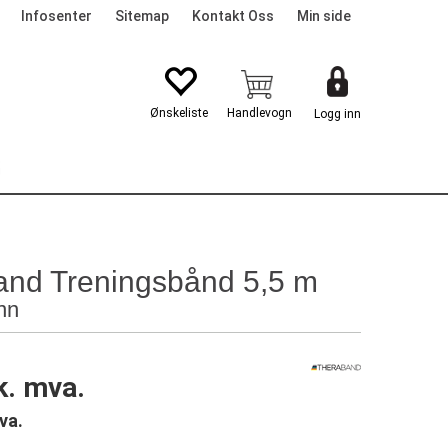
Infosenter
Sitemap
Kontakt Oss
Min side
Logg inn
G
nd Treningsbånd 5,5 m
nn
k. mva.
va.