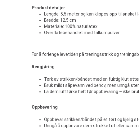
Produktdetaljer
:
Lengde: 5,5 meter og kan klippes opp til ønsket 
Bredde: 12,5 cm
Materiale: 100% naturlatex
Overflatebehandlet med talkumpulver
For å forlenge levetiden på treningsstrikk og treningsbå
Rengjøring
Tørk av strikken/båndet med en fuktig klut ette
Bruk mildt såpevann ved behov, men unngå sterk
La dem lufttørke helt før oppbevaring – ikke bruk
Oppbevaring
Oppbevar strikken/båndet på et tørt og kjølig s
Unngå å oppbevare dem strukket ut eller sammenr