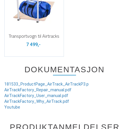
Transportvogn til Airtracks
7 499,-
DOKUMENTASJON
181533_ProductPage_AirTrack_AirTrackP3.p
AirTrackFactory_Repair_manual.pdf
AirTrackFactory_User_manual.pdf
AirTrackFactory_Why_AirTrack.pdf
Youtube
PRODUKTANMELDELSER