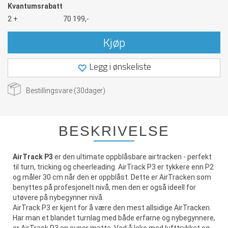
Kvantumsrabatt
2 +
70 199,-
Kjøp
Legg i ønskeliste
Bestillingsvare (
30
dager)
BESKRIVELSE
AirTrack P3
er den ultimate oppblåsbare airtracken - perfekt
til turn, tricking og cheerleading. AirTrack P3 er tykkere enn P2
og måler 30 cm når den er oppblåst. Dette er AirTracken som
benyttes på profesjonelt nivå, men den er også ideell for
utøvere på nybegynner nivå.
AirTrack P3 er kjent for å være den mest allsidige AirTracken.
Har man et blandet turnlag med både erfarne og nybegynnere,