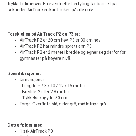
trykket i timesvis. En eventuell etterfylling tar bare et par
sekunder. AirTracken kan brukes på alle gulv.
Forskjellen på AirTrack P2 og P3 er:
AirTrack P2 er 20 cm høy, P3 er 30 cm høy
AirTrack P2 har mindre sprett enn P3
AirTrack P2 er 2 meter i bredde og egner seg derfor for
gymnaster på høyere nivå.
S
pesifikasjoner:
Dimensjoner:
- Lengde: 6 / 8 / 10 / 12 / 15 meter
- Bredde: 2 eller 2,8 meter
- Tykkelse/høyde: 30 cm
Farge: Overflate blå, sider grå, midtstripe grå
Dette følger med:
1 stk AirTrack P3