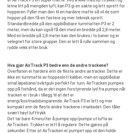
er AirTrack P3 en super matte. Ved å leke med lufttrykket og
letne litt på mengden luft, kan P3 gi en sakte og lett sprett for
hopperen. Fyller man den til en hardere matte så vil de som
hopper på den få en fastere og mer teknisk sprett.
Standardbredde på den oppblåsbare turnmatten P3 er 2
meter, men du kan også få den med en bredde på 2,8 meter.
Med en bredde på 2,8 meter kan den brukes i to baner og er
velegnet for store grupper. Den er lett å rulle sammen og
rydde vekk etter bruk.
Hva gjør AirTrack P3 bedre enn de andre trackene?
Overflaten er hardere enn de fleste andre airtracker. Dette er
ikke en turnmatte av hoppeslott kaliber, men en oppblåsbar
smal løpebane/sviktgulv perfekt for turn. AirTracken pumpes
opp på forhånd, da er det ingen forstyrrende lyd fra pumpe når
tracken er i bruk i tillegg til at det er
energi/kostnadsbesparende. AirTrack P3 er lett og mer
kompakt enn de fleste andre trackene i markedet. Den tåler
svært høyt lufttrykk.
Det tar bare 4 minutter å pumpe opp/pumpe ut lufta av
AirTracken. Trykket er lett å regulere. Dette gjøres på
sekunder. Etter at AirTracken er pumpet opp vil den holde