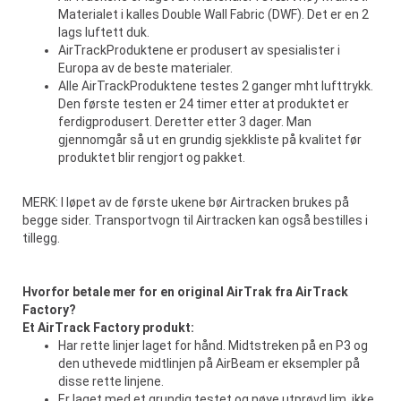
Materialet i kalles Double Wall Fabric (DWF). Det er en 2
lags luftett duk.
AirTrackProduktene er produsert av spesialister i
Europa av de beste materialer.
Alle AirTrackProduktene testes 2 ganger mht lufttrykk.
Den første testen er 24 timer etter at produktet er
ferdigprodusert. Deretter etter 3 dager. Man
gjennomgår så ut en grundig sjekkliste på kvalitet før
produktet blir rengjort og pakket.
MERK: I løpet av de første ukene bør Airtracken brukes på
begge sider. Transportvogn til Airtracken kan også bestilles i
tillegg.
Hvorfor betale mer for en original AirTrak fra AirTrack
Factory?
Et AirTrack Factory produkt:
Har rette linjer laget for hånd. Midtstreken på en P3 og
den uthevede midtlinjen på AirBeam er eksempler på
disse rette linjene.
Er laget med et grundig testet og nøye utprøvd lim, ikke