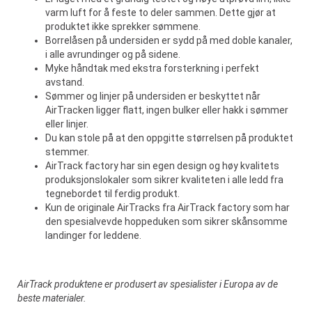
varm luft for å feste to deler sammen. Dette gjør at
produktet ikke sprekker sømmene.
Borrelåsen på undersiden er sydd på med doble kanaler,
i alle avrundinger og på sidene.
Myke håndtak med ekstra forsterkning i perfekt
avstand.
Sømmer og linjer på undersiden er beskyttet når
AirTracken ligger flatt, ingen bulker eller hakk i sømmer
eller linjer.
Du kan stole på at den oppgitte størrelsen på produktet
stemmer.
AirTrack factory har sin egen design og høy kvalitets
produksjonslokaler som sikrer kvaliteten i alle ledd fra
tegnebordet til ferdig produkt.
Kun de originale AirTracks fra AirTrack factory som har
den spesialvevde hoppeduken som sikrer skånsomme
landinger for leddene.
AirTrack produktene er produsert av spesialister i Europa av de
beste materialer.