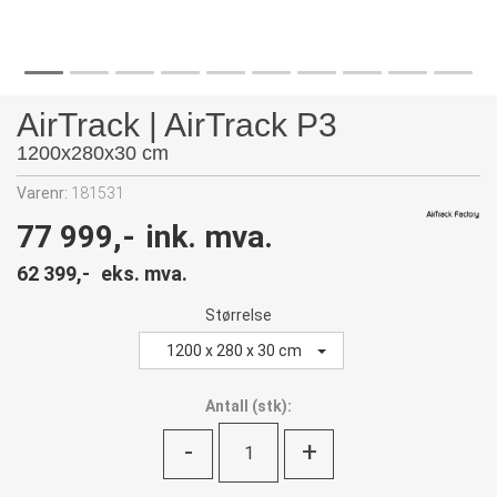
AirTrack | AirTrack P3
1200x280x30 cm
Varenr:
181531
77 999,-
ink. mva.
62 399,-
eks. mva.
Størrelse
1200 x 280 x 30 cm
Antall
(
stk):
-
+