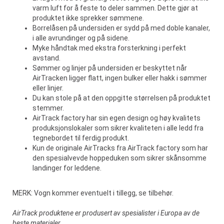
varm luft for å feste to deler sammen. Dette gjør at
produktet ikke sprekker sømmene.
Borrelåsen på undersiden er sydd på med doble kanaler,
i alle avrundinger og på sidene.
Myke håndtak med ekstra forsterkning i perfekt
avstand.
Sømmer og linjer på undersiden er beskyttet når
AirTracken ligger flatt, ingen bulker eller hakk i sømmer
eller linjer.
Du kan stole på at den oppgitte størrelsen på produktet
stemmer.
AirTrack factory har sin egen design og høy kvalitets
produksjonslokaler som sikrer kvaliteten i alle ledd fra
tegnebordet til ferdig produkt.
Kun de originale AirTracks fra AirTrack factory som har
den spesialvevde hoppeduken som sikrer skånsomme
landinger for leddene.
MERK: Vogn kommer eventuelt i tillegg, se tilbehør.
AirTrack produktene er produsert av spesialister i Europa av de
beste materialer.