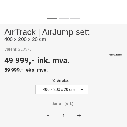
AirTrack | AirJump sett
400 x 200 x 20 cm
Varenr:
223573
49 999,-
ink. mva.
39 999,-
eks. mva.
Størrelse
400 x 200 x 20 cm
Antall
(
stk):
-
+