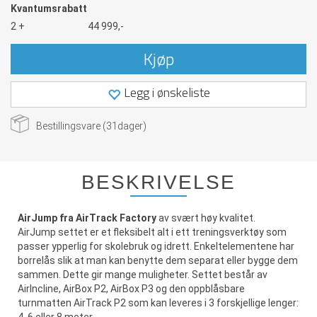
Kvantumsrabatt
2 +
44 999,-
Kjøp
Legg i ønskeliste
Bestillingsvare (
31
dager)
BESKRIVELSE
AirJump fra AirTrack Factory
av svært høy kvalitet.
AirJump settet er et fleksibelt alt i ett treningsverktøy som
passer ypperlig for skolebruk og idrett. Enkeltelementene har
borrelås slik at man kan benytte dem separat eller bygge dem
sammen. Dette gir mange muligheter. Settet består av
AirIncline, AirBox P2, AirBox P3 og den oppblåsbare
turnmatten AirTrack P2 som kan leveres i 3 forskjellige lenger: