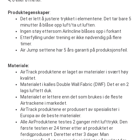
4, 6 eller 8 meter.
Produktegenskaper
:
Det er lett å justere trykket i elementene. Det tar bare 5
minutter å blåse opp luft/ta ut luften.
Ingen støy ettersom AirIncline blåses opp i forkant
Etterfylling under trening er ikke nødvendig på flere
timer.
Air Jump settene har 5 års garanti på produksjonsfeil.
Materiale:
AirTrack produktene er laget av materialer i svært høy
kvalitet.
Materialet i kalles Double Wall Fabric (DWF). Det er en 2
lags luftett duk.
Materialet er lettere enn det som brukes i de fleste
Airtrackene i markedet.
AirTrack produktene er produsert av spesialister i
Europa av de beste materialer.
Alle AirProduktene testes 2 ganger mht lufttrykk. Den
første testen er 24 timer etter at produktet er
ferdigprodusert. Deretter etter 3 dager. Man