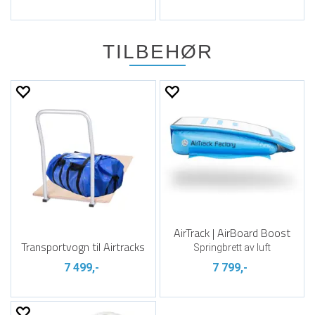
TILBEHØR
AirTrack | AirBoard Boost
Transportvogn til Airtracks
Springbrett av luft
7 499,-
7 799,-