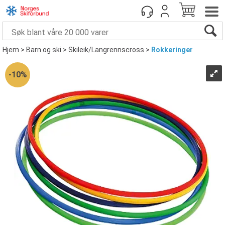
Hjem
>
Barn og ski
>
Skileik/Langrennscross
>
Rokkeringer
10%