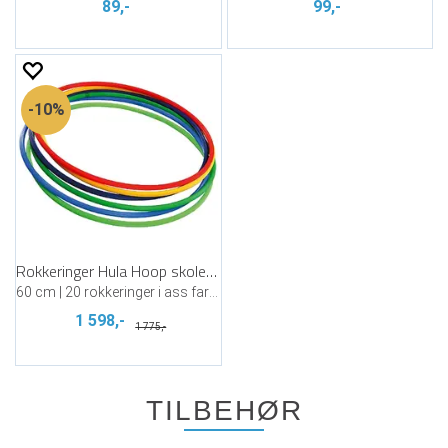
89,-
99,-
10%
Rokkeringer Hula Hoop skolepakke
60 cm | 20 rokkeringer i ass farger
1 598,-
1 775,-
TILBEHØR