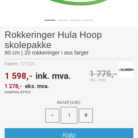
Rokkeringer Hula Hoop
skolepakke
80 cm | 20 rokkeringer i ass farger
Varenr:
121524
1 775,-
1 598,-
ink. mva.
VEIL. PRIS
1 278,-
eks. mva.
KAMPANJEPRIS
Antall
(
stk):
-
+
Kjøp