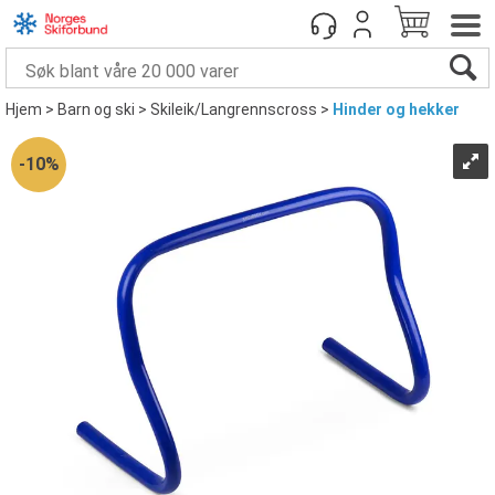
Hjem
>
Barn og ski
>
Skileik/Langrennscross
>
Hinder og hekker
10%