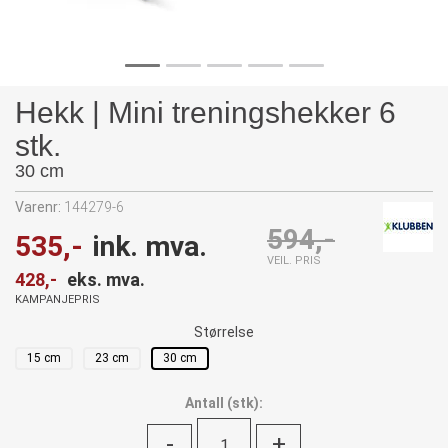
Hekk | Mini treningshekker 6
stk.
30 cm
Varenr:
144279-6
594,-
535,-
ink. mva.
VEIL. PRIS
428,-
eks. mva.
KAMPANJEPRIS
Størrelse
15 cm
23 cm
30 cm
Antall
(
stk):
-
+