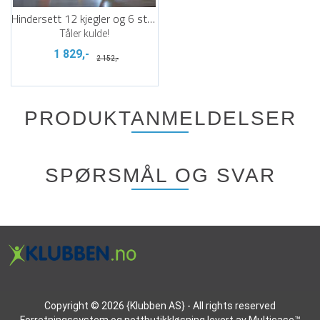
Hindersett 12 kjegler og 6 stenger
Tåler kulde!
1 829,-
2 152,-
PRODUKTANMELDELSER
SPØRSMÅL OG SVAR
Copyright © 2026 {Klubben AS} - All rights reserved
Forretningssystem
og
nettbutikkløsning
levert av
Multicase™