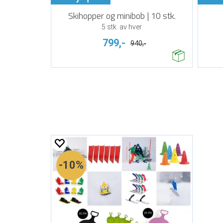
Skihopper og minibob | 10 stk.
5 stk. av hver
799,-
940,-
10%