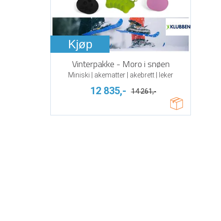
Kjøp
Vinterpakke - Moro i snøen
Miniski | akematter | akebrett | leker
12 835,-
14 261,-