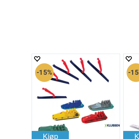
15%
1
Kjøp
K