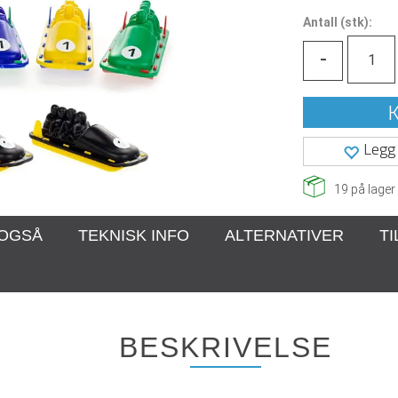
Antall
(
stk):
-
K
Legg 
19
på lager
 OGSÅ
TEKNISK INFO
ALTERNATIVER
T
BESKRIVELSE