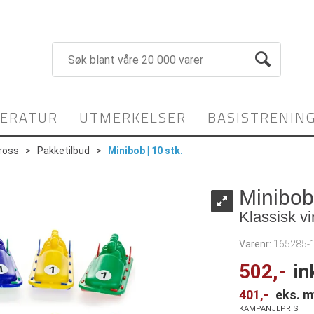
TERATUR
UTMERKELSER
BASISTRENIN
ross
>
Pakketilbud
>
Minibob | 10 stk.
Minibob 
Klassisk v
Varenr:
165285-
502,-
in
401,-
eks. m
KAMPANJEPRIS