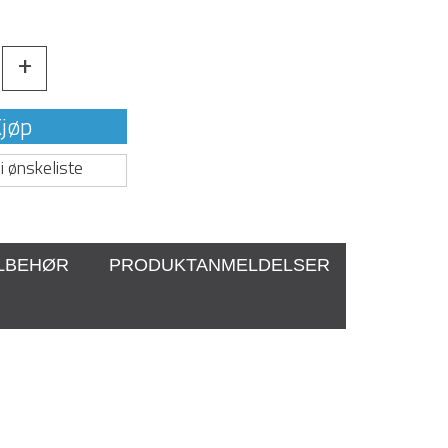
+
jøp
i ønskeliste
ILBEHØR
PRODUKTANMELDELSER