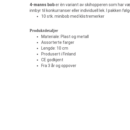
4-manns bob
er èn variant av skihopperen som har vær
innbyr til konkurranser eller individuell lek. I pakken 
10 stk. minibob med klistremerker
Produktdetaljer
Materiale: Plast og metall
Assorterte farger
Lengde: 10 cm
Produsert i Finland
CE godkjent
Fra 3 år og oppover