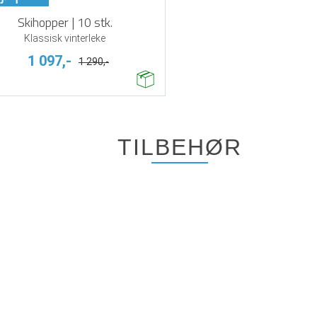
Skihopper | 10 stk.
Klassisk vinterleke
1 097,-
1 290,-
TILBEHØR