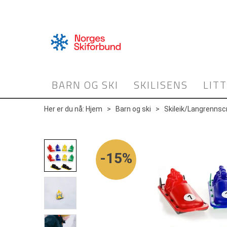
BARN OG SKI
SKILISENS
LIT
Her er du nå:
Hjem
>
Barn og ski
>
Skileik/Langrennsc
15%