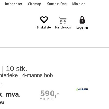
Infosenter
Sitemap
Kontakt Oss
Min side
Logg inn
G
| 10 stk.
interleke | 4-manns bob
10
590,-
k. mva.
VEIL. PRIS
va.