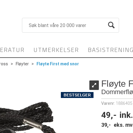
TERATUR
UTMERKELSER
BASISTRENIN
ross
>
Fløyter
>
Fløyte First med snor
Fløyte 
Dommerflø
Varenr:
1886405
49,-
ink
39,-
eks. mv