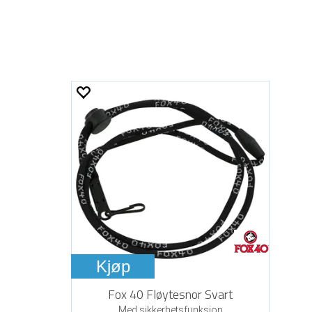
Kjøp
Fox 40 Fløytesnor Svart
Med sikkerhetsfunksjon