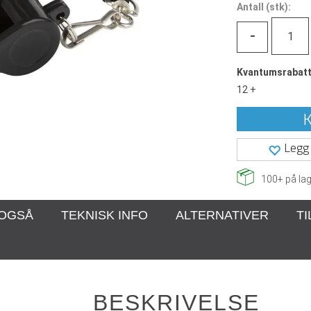
Antall
(
stk):
-
Kvantumsrabat
12 +
K
Legg 
100+
på lag
 OGSÅ
TEKNISK INFO
ALTERNATIVER
T
BESKRIVELSE