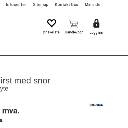
Infosenter
Sitemap
Kontakt Oss
Min side
Logg inn
G
First med snor
yte
. mva.
a.