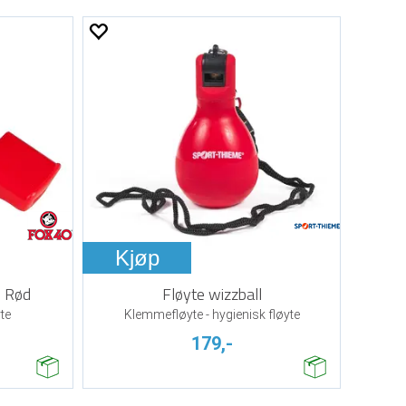
Kjøp
c Rød
Fløyte wizzball
te
Klemmefløyte - hygienisk fløyte
179,-