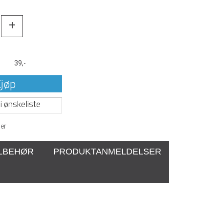
+
t
39,-
jøp
i ønskeliste
er
ILBEHØR
PRODUKTANMELDELSER