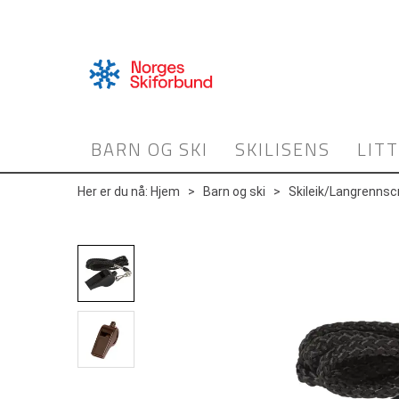
BARN OG SKI
SKILISENS
LIT
Her er du nå:
Hjem
>
Barn og ski
>
Skileik/Langrennsc