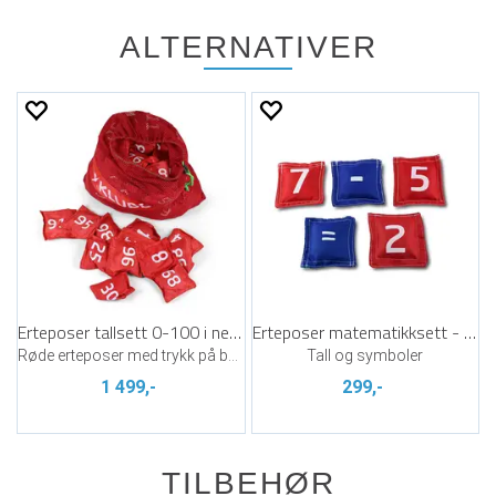
ALTERNATIVER
Erteposer tallsett 0-100 i nettingpose
Erteposer matematikksett - aktiv læring
Røde erteposer med trykk på begge sider
Tall og symboler
1 499,-
299,-
TILBEHØR