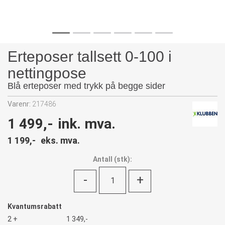
Erteposer tallsett 0-100 i
nettingpose
Blå erteposer med trykk på begge sider
Varenr:
217486
1 499,-
ink. mva.
1 199,-
eks. mva.
Antall
(
stk):
-
+
Kvantumsrabatt
2 +
1 349,-