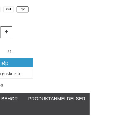
Gul
Rød
+
t
31,-
jøp
i ønskeliste
er
ILBEHØR
PRODUKTANMELDELSER