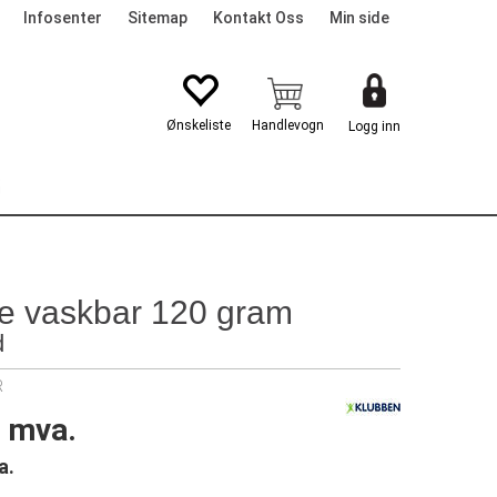
Infosenter
Sitemap
Kontakt Oss
Min side
Logg inn
G
e vaskbar 120 gram
d
R
. mva.
a.