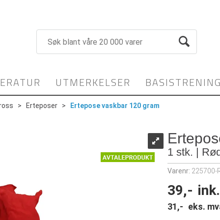
TERATUR
UTMERKELSER
BASISTRENIN
ross
>
Erteposer
>
Ertepose vaskbar 120 gram
Ertepos
1 stk. | Rø
Varenr:
225700-
39,-
ink
31,-
eks. mv