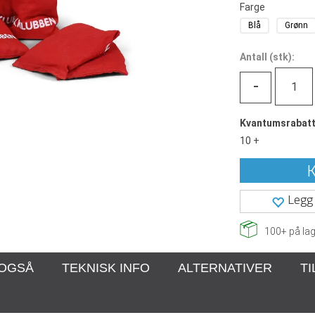
Farge
Blå
Grønn
Antall
(
stk):
-
Kvantumsrabat
10 +
K
Legg 
100+
på lag
 OGSÅ
TEKNISK INFO
ALTERNATIVER
T