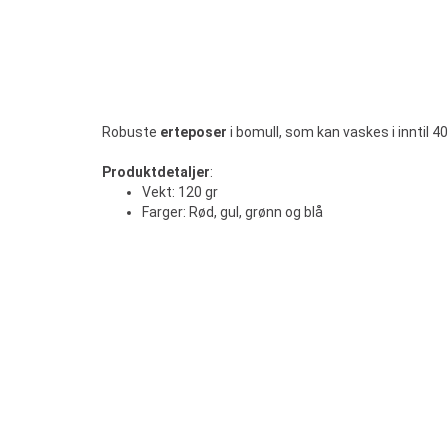
Robuste
erteposer
i bomull, som kan vaskes i inntil 40
Produktdetaljer
:
Vekt: 120 gr
Farger: Rød, gul, grønn og blå