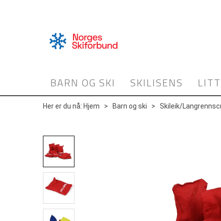
BARN OG SKI
SKILISENS
LIT
Her er du nå:
Hjem
>
Barn og ski
>
Skileik/Langrennsc