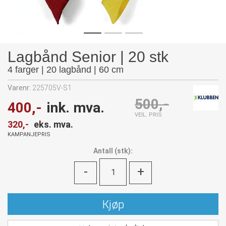
Lagbånd Senior | 20 stk
4 farger | 20 lagbånd | 60 cm
Varenr:
225705V-S1
500,-
400,-
ink. mva.
VEIL. PRIS
320,-
eks. mva.
KAMPANJEPRIS
Antall
(
stk):
-
+
Kjøp