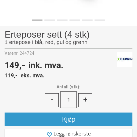
Erteposer sett (4 stk)
1 ertepose i blå, rød, gul og grønn
Varenr:
244724
149,-
ink. mva.
119,-
eks. mva.
Antall
(
stk):
-
+
Kjøp
Legg i ønskeliste