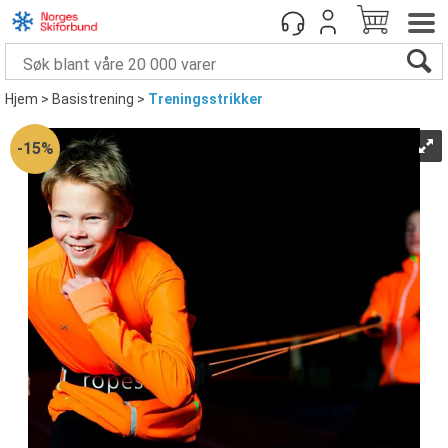
Hjem
>
Basistrening
>
Treningsstrikker
15%