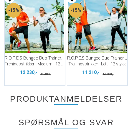
15%
15%
R.O.P.E.S Bungee Duo Trainer PRO Medium
R.O.P.E.S Bungee Duo Trainer PRO Light
Treningsstrikker - Medium - 12 stykk
Treningsstrikker - Lett - 12 stykk
12 230,-
11 210,-
14 388,-
13 188,-
PRODUKTANMELDELSER
SPØRSMÅL OG SVAR