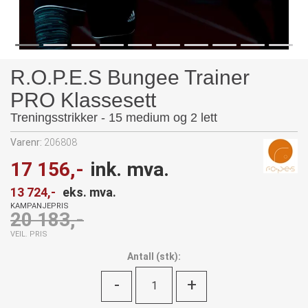
R.O.P.E.S Bungee Trainer
PRO Klassesett
Treningsstrikker - 15 medium og 2 lett
Varenr:
206808
17 156,-
ink. mva.
13 724,-
eks. mva.
KAMPANJEPRIS
20 183,-
VEIL. PRIS
Antall
(
stk):
-
+