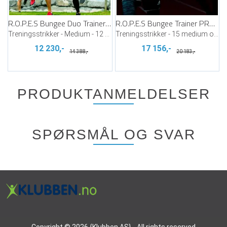
R.O.P.E.S Bungee Duo Trainer PRO Medium
R.O.P.E.S Bungee Trainer PRO Klassesett
Treningsstrikker - Medium - 12 stykk
Treningsstrikker - 15 medium og 2 lett
12 230,-
17 156,-
14 388,-
20 183,-
PRODUKTANMELDELSER
SPØRSMÅL OG SVAR
Copyright © 2026 {Klubben AS} - All rights reserved