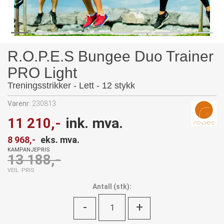
R.O.P.E.S Bungee Duo Trainer
PRO Light
Treningsstrikker - Lett - 12 stykk
Varenr:
230813
11 210,-
ink. mva.
8 968,-
eks. mva.
KAMPANJEPRIS
13 188,-
VEIL. PRIS
Antall
(
stk):
-
+