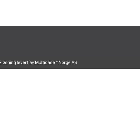
kløsning
levert av
Multicase™ Norge AS