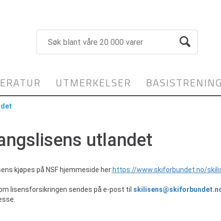
TERATUR
UTMERKELSER
BASISTRENIN
ndet
angslisens utlandet
sens kjøpes på NSF hjemmeside her:
https://www.skiforbundet.no/skil
m lisensforsikringen sendes på e-post til
skilisens@skiforbundet.n
esse.