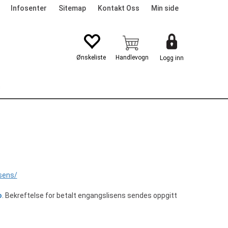
Infosenter
Sitemap
Kontakt Oss
Min side
Logg inn
G
isens/
o
. Bekreftelse for betalt engangslisens sendes oppgitt