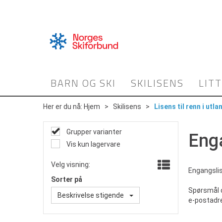
BARN OG SKI
SKILISENS
LIT
Her er du nå:
Hjem
>
Skilisens
>
Lisens til renn i utla
Grupper varianter
Eng
Vis kun lagervare
Velg visning:
Engangsli
Sorter på
Spørsmål o
Beskrivelse stigende
e-postadr