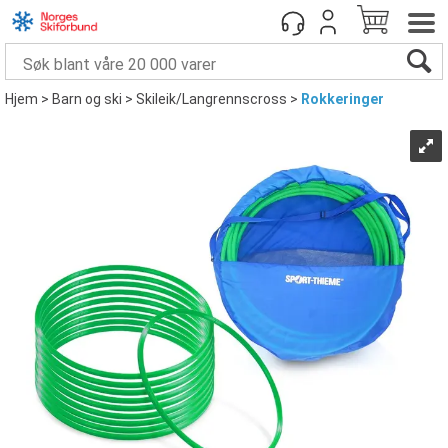
Hjem
>
Barn og ski
>
Skileik/Langrennscross
>
Rokkeringer