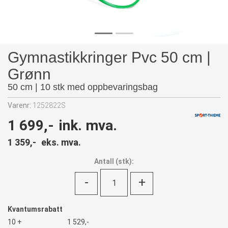
Gymnastikkringer Pvc 50 cm |
Grønn
50 cm | 10 stk med oppbevaringsbag
Varenr:
1252822S
1 699,-
ink. mva.
1 359,-
eks. mva.
Antall
(
stk):
-
+
Kvantumsrabatt
10 +
1 529,-