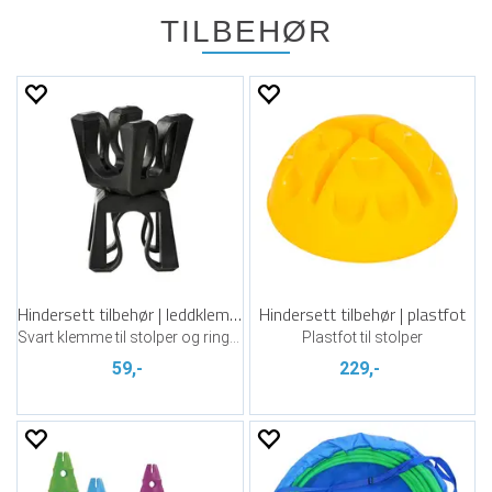
TILBEHØR
Hindersett tilbehør | leddklemme
Hindersett tilbehør | plastfot
Svart klemme til stolper og ringer
Plastfot til stolper
59,-
229,-