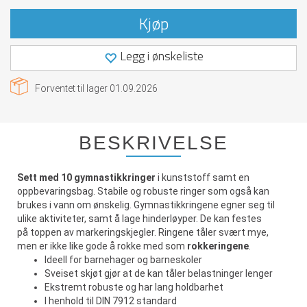
Kjøp
Legg i ønskeliste
Forventet til lager
01.09.2026
BESKRIVELSE
Sett med 10 gymnastikkringer
i kunststoff samt en
oppbevaringsbag. Stabile og robuste ringer som også kan
brukes i vann om ønskelig. Gymnastikkringene egner seg til
ulike aktiviteter, samt å lage hinderløyper. De kan festes
på toppen av markeringskjegler. Ringene tåler svært mye,
men er ikke like gode å rokke med som
rokkeringene
.
Ideell for barnehager og barneskoler
Sveiset skjøt gjør at de kan tåler belastninger lenger
Ekstremt robuste og har lang holdbarhet
I henhold til DIN 7912 standard