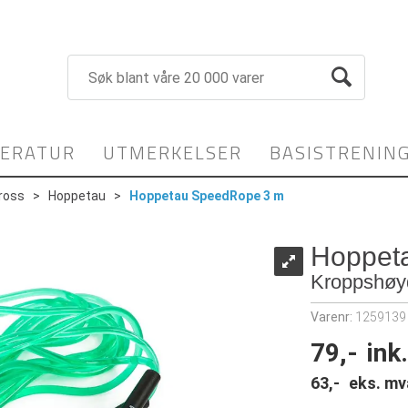
TERATUR
UTMERKELSER
BASISTRENIN
ross
>
Hoppetau
>
Hoppetau SpeedRope 3 m
Hoppet
Kroppshøyd
Varenr:
1259139
79,-
ink
63,-
eks. mv