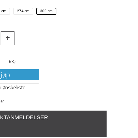
0 cm
274 cm
300 cm
+
t
63,-
jøp
i ønskeliste
er
KTANMELDELSER