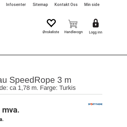
Infosenter
Sitemap
Kontakt Oss
Min side
Logg inn
G
au SpeedRope 3 m
e: ca 1,78 m. Farge: Turkis
. mva.
a.