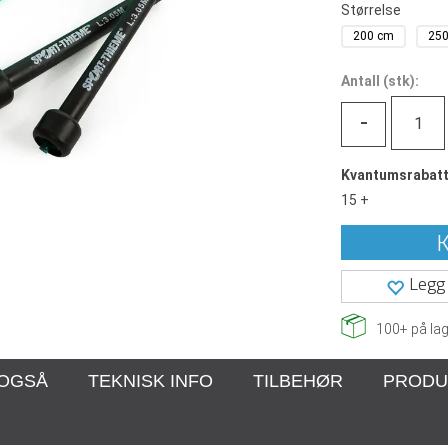
Størrelse
200 cm
25
Antall
(
stk):
-
Kvantumsrabat
15 +
K
Legg 
100+
på lag
 OGSÅ
TEKNISK INFO
TILBEHØR
PRODU