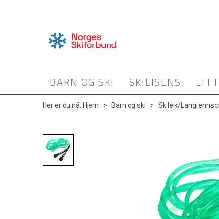
BARN OG SKI
SKILISENS
LIT
Her er du nå:
Hjem
>
Barn og ski
>
Skileik/Langrennsc