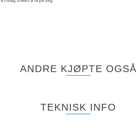
rettslag. Enkelt å ta på seg.
ANDRE KJØPTE OGSÅ
TEKNISK INFO