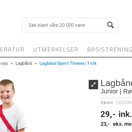
TERATUR
UTMERKELSER
BASISTRENIN
ross
>
Lagbånd
>
Lagbånd Sport Thieme | 1 stk
Lagbånd
Junior | R
Varenr:
1302338
29,-
ink
23,-
eks. mv