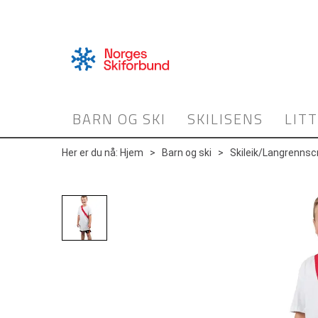
BARN OG SKI
SKILISENS
LIT
Her er du nå:
Hjem
>
Barn og ski
>
Skileik/Langrennsc