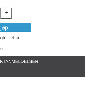
+
jøp
i ønskeliste
er
KTANMELDELSER