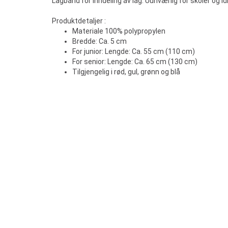
Lagbånd for inndeling av lag. Uunværlig for skoler og id
Produktdetaljer :
Materiale 100% polypropylen
Bredde: Ca. 5 cm
For junior: Lengde: Ca. 55 cm (110 cm)
For senior: Lengde: Ca. 65 cm (130 cm)
Tilgjengelig i rød, gul, grønn og blå