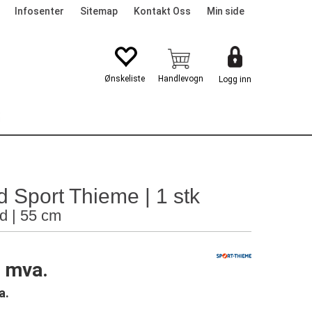
Infosenter
Sitemap
Kontakt Oss
Min side
Logg inn
G
 Sport Thieme | 1 stk
ød | 55 cm
. mva.
a.