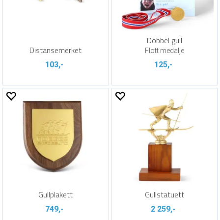
Dobbel gull
Distansemerket
Flott medalje
103,-
125,-
Gullplakett
Gullstatuett
749,-
2 259,-