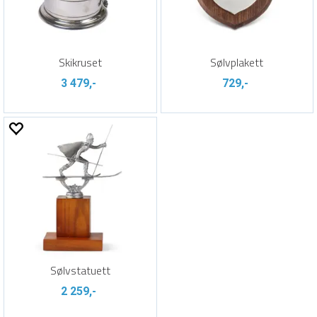
Skikruset
Sølvplakett
3 479,-
729,-
Sølvstatuett
2 259,-