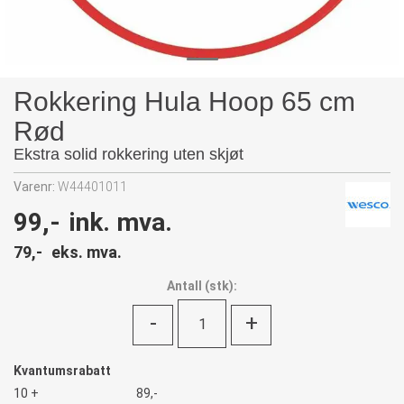
Rokkering Hula Hoop 65 cm
Rød
Ekstra solid rokkering uten skjøt
Varenr:
W44401011
99,-
ink. mva.
79,-
eks. mva.
Antall
(
stk):
-
+
Kvantumsrabatt
10 +
89,-