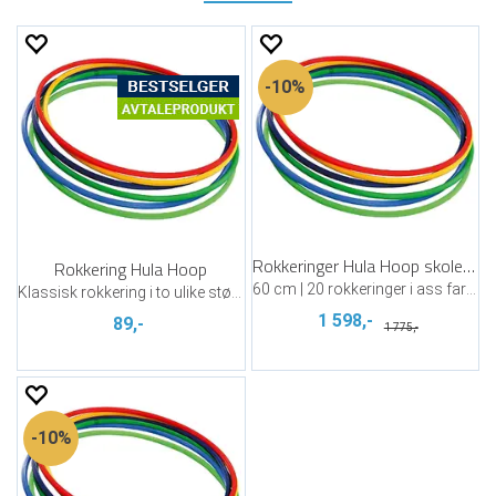
10%
Rokkeringer Hula Hoop skolepakke
Rokkering Hula Hoop
60 cm | 20 rokkeringer i ass farger
Klassisk rokkering i to ulike størrelser
1 598,-
89,-
1 775,-
10%