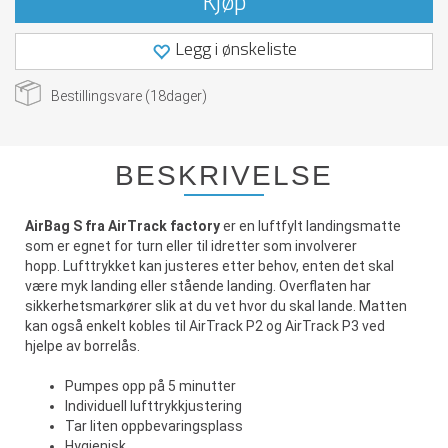
Kjøp
Legg i ønskeliste
Bestillingsvare (
18
dager)
BESKRIVELSE
AirBag S fra AirTrack factory
er en luftfylt landingsmatte
som er egnet for turn eller til idretter som involverer
hopp. Lufttrykket kan justeres etter behov, enten det skal
være myk landing eller stående landing. Overflaten har
sikkerhetsmarkører slik at du vet hvor du skal lande. Matten
kan også enkelt kobles til AirTrack P2 og AirTrack P3 ved
hjelpe av borrelås.
Pumpes opp på 5 minutter
Individuell lufttrykkjustering
Tar liten oppbevaringsplass
Hygienisk