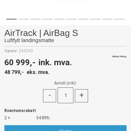
AirTrack | AirBag S
Luftfylt landingsmatte
Varenr:
244343
60 999,-
ink. mva.
48 799,-
eks. mva.
Antall
(
stk):
-
+
Kvantumsrabatt
2 +
54 899,-