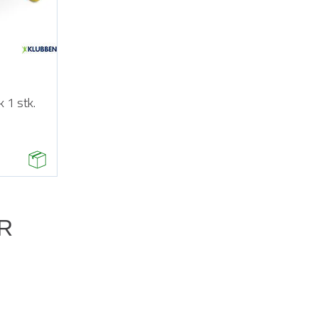
 1 stk.
R