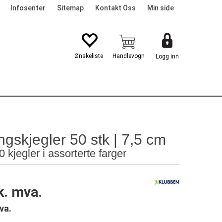
Infosenter
Sitemap
Kontakt Oss
Min side
Logg inn
G
ngskjegler 50 stk | 7,5 cm
 kjegler i assorterte farger
k. mva.
va.