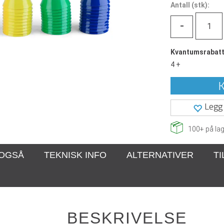
Antall
(
stk):
-
Kvantumsrabat
4 +
K
Legg 
100+
på lag
 OGSÅ
TEKNISK INFO
ALTERNATIVER
T
BESKRIVELSE