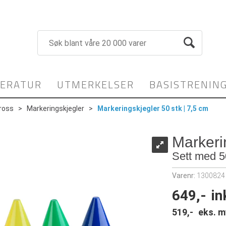
TERATUR
UTMERKELSER
BASISTRENIN
ross
>
Markeringskjegler
>
Markeringskjegler 50 stk | 7,5 cm
Markeri
Sett med 50
Varenr:
1300824
649,-
in
519,-
eks. m