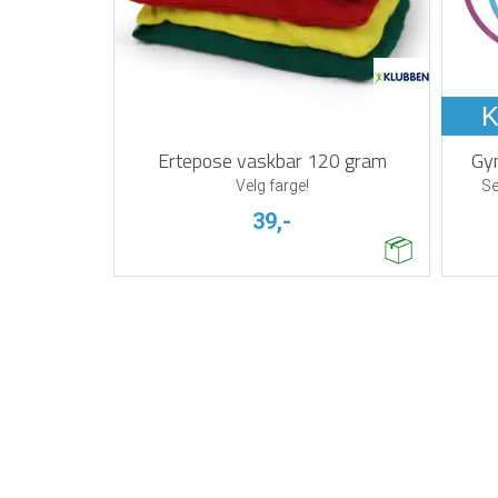
K
Ertepose vaskbar 120 gram
Gym
Velg farge!
Se
39,-