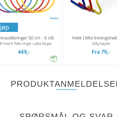
jøp
nastikkringer 50 cm - 6 stk
Hekk | Mini treningshekk
tt med 6 flate ringer i ulike farger
Velg høyde
449,-
Fra 79,-
PRODUKTANMELDELSE
SPØRSMÅL OG SVAR