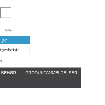
+
t
584,-
jøp
i ønskeliste
er
ILBEHØR
PRODUKTANMELDELSER