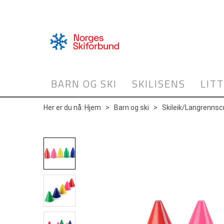
BARN OG SKI
SKILISENS
LIT
Her er du nå:
Hjem
>
Barn og ski
>
Skileik/Langrennsc