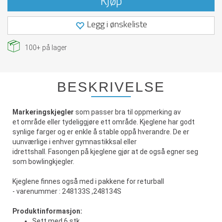
Kjøp
Legg i ønskeliste
100+
på lager
BESKRIVELSE
Markeringskjegler
som passer bra til oppmerking av
et område eller tydeliggjøre ett område. Kjeglene har godt
synlige farger og er enkle å stable oppå hverandre. De er
uunværlige i enhver gymnastikksal eller
idrettshall. Fasongen på kjeglene gjør at de også egner seg
som bowlingkjegler.
Kjeglene finnes også med i pakkene for returball
- varenummer : 248133S ,248134S
Produktinformasjon:
Sett med 6 stk.