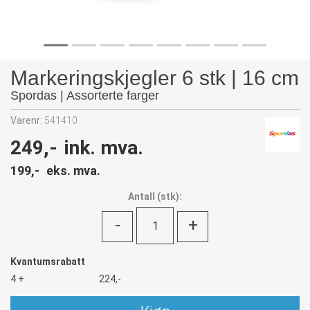
Markeringskjegler 6 stk | 16 cm
Spordas | Assorterte farger
Varenr:
541410
249,-
ink. mva.
199,-
eks. mva.
Antall
(
stk):
-
+
Kvantumsrabatt
4 +
224,-