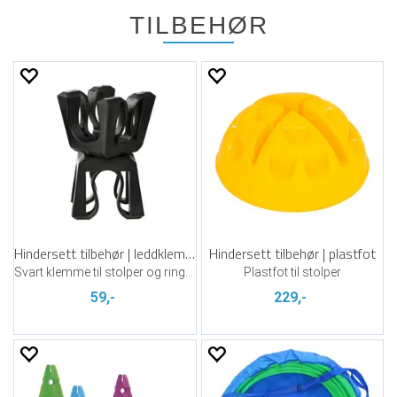
TILBEHØR
Hindersett tilbehør | leddklemme
Hindersett tilbehør | plastfot
Svart klemme til stolper og ringer
Plastfot til stolper
59,-
229,-