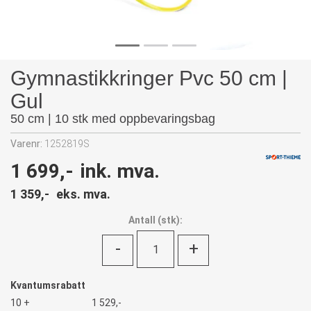
Gymnastikkringer Pvc 50 cm |
Gul
50 cm | 10 stk med oppbevaringsbag
Varenr:
1252819S
1 699,-
ink. mva.
1 359,-
eks. mva.
Antall
(
stk):
-
+
Kvantumsrabatt
10 +
1 529,-