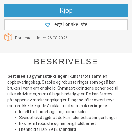
Kjøp
Legg i ønskeliste
Forventet til lager
26.08.2026
BESKRIVELSE
Sett med 10 gymnastikkringer
i kunststoff samt en
oppbevaringsbag. Stabile og robuste ringer som også kan
brukes i vann om ønskelig. Gymnastikkringene egner seg til
ulike aktiviteter, samt å lage hinderløyper. De kan festes
på toppen av markeringskjegler. Ringene tåler svært mye,
men er ikke like gode å rokke med som
rokkeringene
.
Ideell for barnehager og barneskoler
Sveiset skjøt gjør at de kan tåler belastninger lenger
Ekstremt robuste og har lang holdbarhet
I henhold til DIN 7912 standard