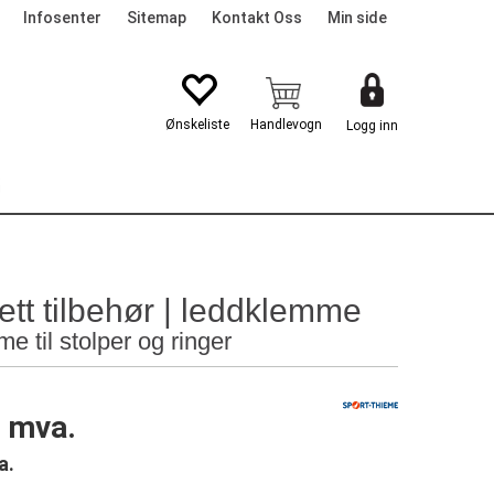
Infosenter
Sitemap
Kontakt Oss
Min side
Logg inn
G
ett tilbehør | leddklemme
e til stolper og ringer
. mva.
a.