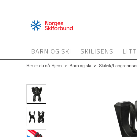
BARN OG SKI
SKILISENS
LIT
Her er du nå:
Hjem
>
Barn og ski
>
Skileik/Langrennsc