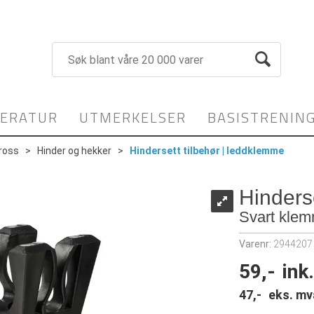
TERATUR
UTMERKELSER
BASISTRENIN
ross
>
Hinder og hekker
>
Hindersett tilbehør | leddklemme
Hinders
Svart klemm
Varenr:
2944207
59,-
ink
47,-
eks. mv