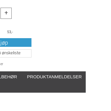
+
t
53,-
jøp
i ønskeliste
er
ILBEHØR
PRODUKTANMELDELSER