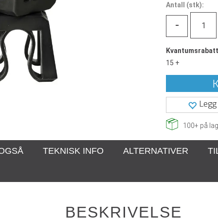
Antall
(
stk):
-
Kvantumsrabat
15 +
K
Legg 
100+
på lag
 OGSÅ
TEKNISK INFO
ALTERNATIVER
T
BESKRIVELSE